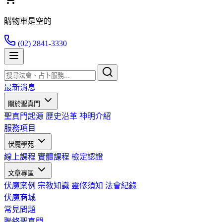
購物車是空的
(02) 2841-3330
最新消息
關於聖真門
聖真門起源
歷史沿革
神明介紹
服務項目
伏魔學苑
線上課程
實體課程
檢定認證
文章專區
伏魔案例
宗教知識
靈修須知
法會紀錄
伏魔商城
常見問題
聯絡聖真門