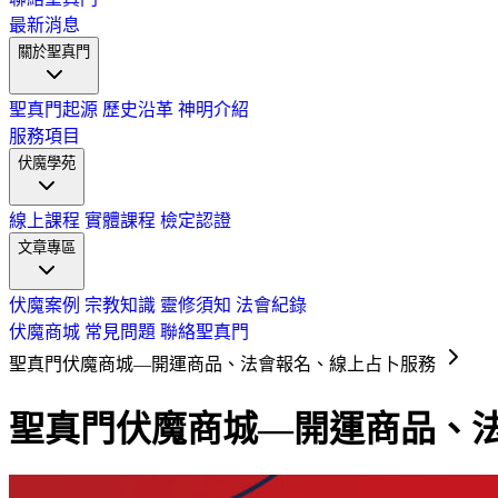
最新消息
關於聖真門
聖真門起源
歷史沿革
神明介紹
服務項目
伏魔學苑
線上課程
實體課程
檢定認證
文章專區
伏魔案例
宗教知識
靈修須知
法會紀錄
伏魔商城
常見問題
聯絡聖真門
聖真門伏魔商城—開運商品、法會報名、線上占卜服務
聖真門伏魔商城—開運商品、