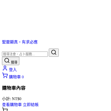
聖靈顯真・有求必應
搜尋
登入
購物車
0
購物車內容
小計:
NT$
0
查看購物車
立即結帳