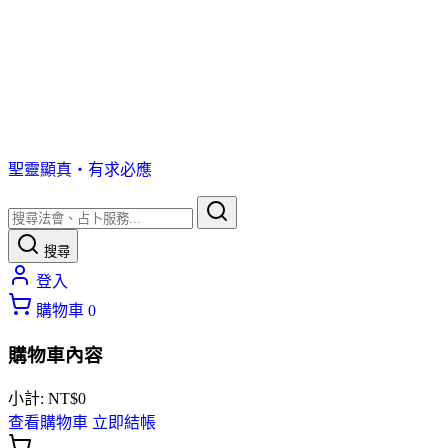
聖靈顯真・有求必應
搜尋
登入
購物車
0
購物車內容
小計:
NT$
0
查看購物車
立即結帳