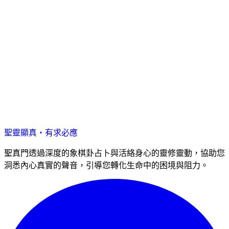
聖靈顯真・有求必應
聖真門透過深度的象棋卦占卜與活絡身心的靈修靈動，協助您
洞悉內心真實的聲音，引導您轉化生命中的困境與阻力。