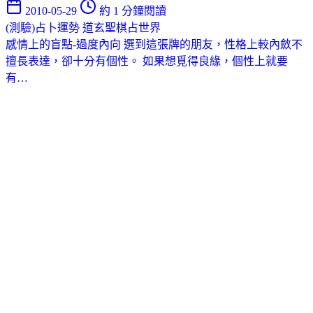
2010-05-29
約 1 分鐘閱讀
(測驗)占卜運勢
道玄聖棋占世界
感情上的盲點-過度內向 選到這張牌的朋友，性格上較內斂不
擅長表達，卻十分有個性。 如果想覓得良緣，個性上就要
有…