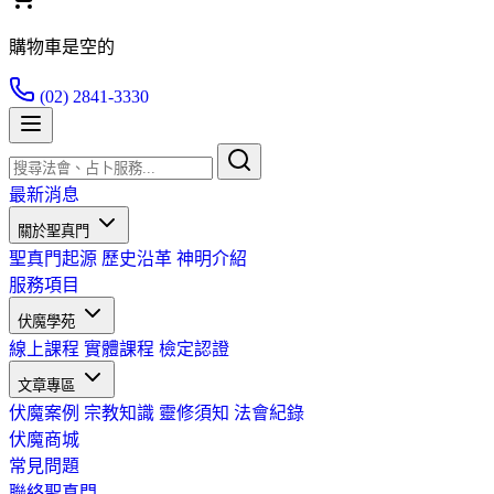
購物車是空的
(02) 2841-3330
最新消息
關於聖真門
聖真門起源
歷史沿革
神明介紹
服務項目
伏魔學苑
線上課程
實體課程
檢定認證
文章專區
伏魔案例
宗教知識
靈修須知
法會紀錄
伏魔商城
常見問題
聯絡聖真門