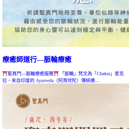
療癒師道行—脈輪療癒
聖真門—脈輪療癒服務
「脈輪」梵文為「Chakra」查克
拉，來自印度的 Ayurveda（阿育吠陀）傳統療…