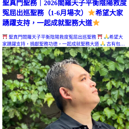
聖真門聖務｜2026閻羅天子平衡陰陽救度
冤屈出巡聖務（1-6月場次）
希望大家
踴躍支持，一起成就聖務大道
聖真門閻羅天子平衡陰陽救度冤屈出巡聖務
希望大
家踴躍支持，捐獻聖務功德，一起成就聖務大道
古有包…