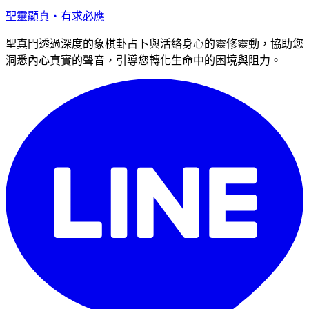
聖靈顯真・有求必應
聖真門透過深度的象棋卦占卜與活絡身心的靈修靈動，協助您
洞悉內心真實的聲音，引導您轉化生命中的困境與阻力。