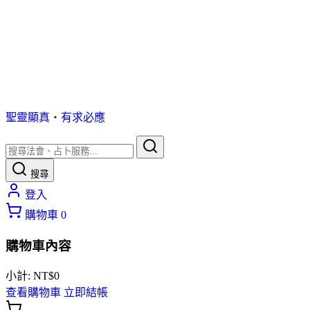
聖靈顯真・有求必應
搜尋
登入
購物車
0
購物車內容
小計:
NT$
0
查看購物車
立即結帳