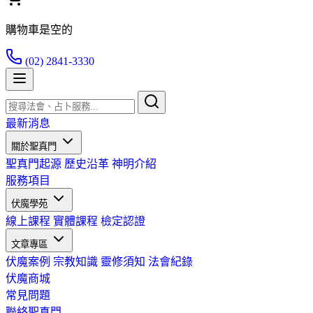
購物車是空的
(02) 2841-3330
最新消息
關於聖真門
聖真門起源
歷史沿革
神明介紹
服務項目
伏魔學苑
線上課程
實體課程
檢定認證
文章專區
伏魔案例
宗教知識
靈修須知
法會紀錄
伏魔商城
常見問題
聯絡聖真門