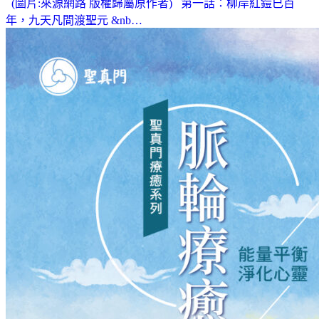
(圖片:來源網路 版權歸屬原作者) 第一話：柳岸紅鎧已百
年，九天凡間渡聖元 &nb…