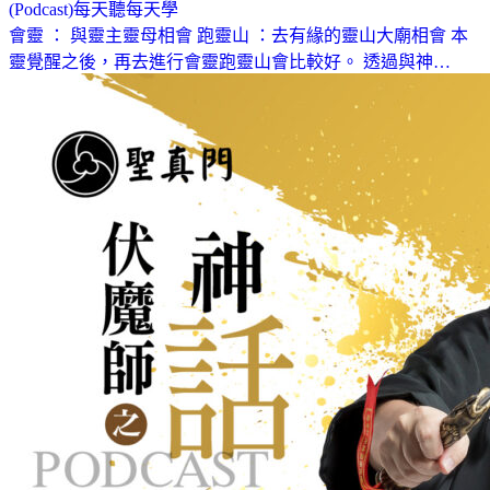
(Podcast)每天聽每天學
會靈 ： 與靈主靈母相會 跑靈山 ：去有緣的靈山大廟相會 本
靈覺醒之後，再去進行會靈跑靈山會比較好。 透過與神…