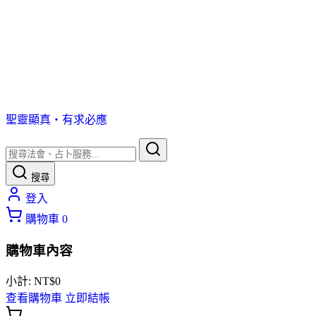
聖靈顯真・有求必應
搜尋
登入
購物車
0
購物車內容
小計:
NT$
0
查看購物車
立即結帳