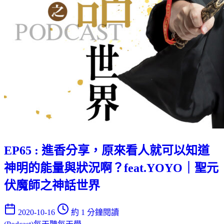
EP65 : 進香分享，原來看人就可以知道
神明的能量與狀況啊？feat.YOYO｜聖元
伏魔師之神話世界
2020-10-16
約 1 分鐘閱讀