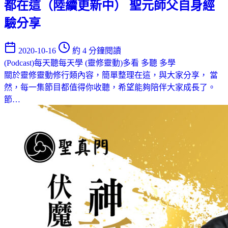
都在這（陸續更新中） 聖元師父自身經
驗分享
2020-10-16
約 4 分鐘閱讀
(Podcast)每天聽每天學
(靈修靈動)多看 多聽 多學
關於靈修靈動修行類內容，簡單整理在這，與大家分享， 當
然，每一集節目都值得你收聽，希望能夠陪伴大家成長了。
節…