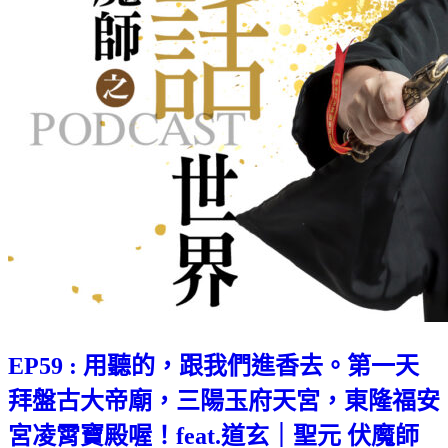
EP59 : 用聽的，跟我們進香去。第一天
拜盤古大帝廟，三陽玉府天宮，東隆福安
宮凌霄寶殿喔！feat.道玄｜聖元 伏魔師