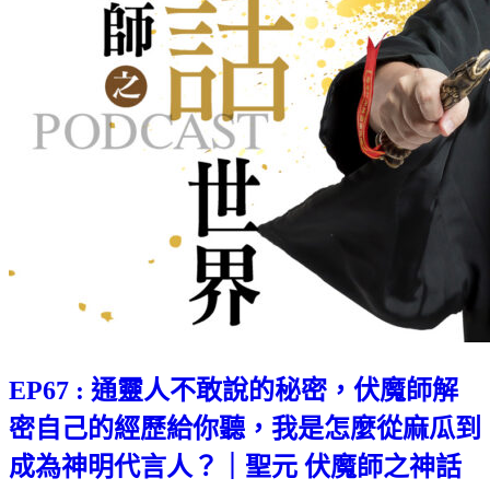
EP67 : 通靈人不敢說的秘密，伏魔師解
密自己的經歷給你聽，我是怎麼從麻瓜到
成為神明代言人？｜聖元 伏魔師之神話