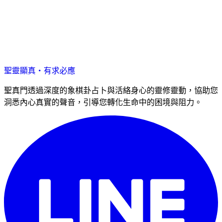
聖靈顯真・有求必應
聖真門透過深度的象棋卦占卜與活絡身心的靈修靈動，協助您
洞悉內心真實的聲音，引導您轉化生命中的困境與阻力。