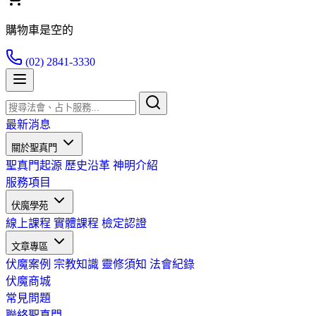
購物車是空的
(02) 2841-3330
最新消息
關於聖真門
聖真門起源
歷史沿革
神明介紹
服務項目
伏魔學苑
線上課程
實體課程
檢定認證
文章專區
伏魔案例
宗教知識
靈修須知
法會紀錄
伏魔商城
常見問題
聯絡聖真門