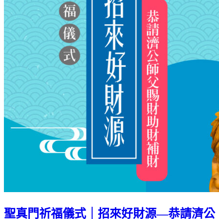
聖真門祈福儀式｜招來好財源—恭請濟公