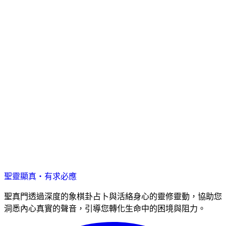
聖靈顯真・有求必應
聖真門透過深度的象棋卦占卜與活絡身心的靈修靈動，協助您
洞悉內心真實的聲音，引導您轉化生命中的困境與阻力。