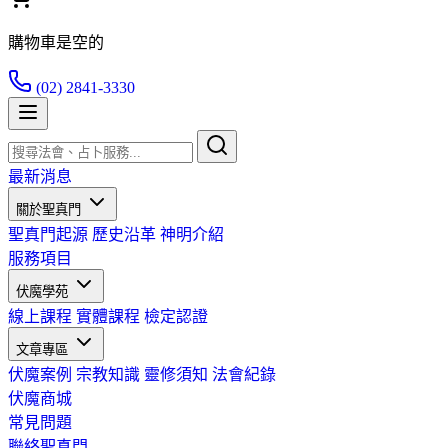
購物車是空的
(02) 2841-3330
最新消息
關於聖真門
聖真門起源
歷史沿革
神明介紹
服務項目
伏魔學苑
線上課程
實體課程
檢定認證
文章專區
伏魔案例
宗教知識
靈修須知
法會紀錄
伏魔商城
常見問題
聯絡聖真門