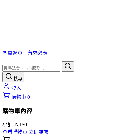
聖靈顯真・有求必應
搜尋
登入
購物車
0
購物車內容
小計:
NT$
0
查看購物車
立即結帳