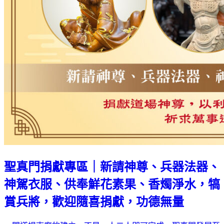
聖真門捐獻專區｜新請神尊、兵器法器、
神駕衣服、供奉鮮花素果、香燭淨水，犒
賞兵將，歡迎隨喜捐獻，功德無量