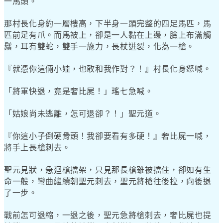
一馬頭。
那村長化身約一層樓高，下半身一頭完整的四足馬匹，馬
匹前足有爪。而馬被上，卻是一人黏在上邊，臉上布滿觸
鬚，耳有雙蛇，雙手一施力，長杖迸裂，化為一槍。
『就憑你這倆小娃，也敢和我作對？！』村長化身怒喊。
「將軍快退，竟是奢比屍！」瑤七急喊。
「姑娘尚未逃離，怎可退卻？！」聖元道。
『你這小子倒硬骨頭！我卻要看有多硬！』奢比屍一喊，
將手上長槍刺去。
聖元見狀，急迴槍擋架，只見那長槍雖被擋住，卻如有生
命一般，彎曲繼續朝聖元刺去，聖元將槍往後拉，向後退
了一步。
戰前怎可退縮，一退之後，聖元急將槍刺去，奢比屍也提