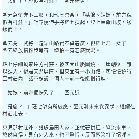
「太好了，貌似有村莊。」聖元暗道。
聖元急忙奔下山腰，和瑤七會合，「姑娘、姑娘，前方貌
似有村莊。」話畢便伸手將瑤七扶起，登上顛簸山坡，緩
緩而上。
聖元為一武將，這點山路實不算甚麼，但瑤七乃一女子，
聖元總放慢腳步等待，總怕一有甚麼狀況。
瑤七仔細觀察遠方村莊，被四面山脈圍繞，山崖峭壁，難
以進入，似是天然屏障，但東面有一小山路，可慢慢繞行
至村莊內，話不多說，倆人一前一後緩慢行進。
「姑娘，前方便快到了。」聖元道。
「是麼？
」瑤七似有所感應，聖元則未察覺異狀，繼續往
…
村莊走去。
只見那村莊外，幾處農田人家，正忙著耕種，彎流水車，
悠然自得，見有外人來，也不驚慌，反而微笑打了招呼。