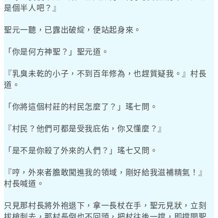
是個半人吧？』
聖元一聽，已露出破綻，便站起身來。
「你是何方神聖？」聖元道。
『乳臭未乾的小子，不到百年修為，也趕質疑我。』村長
道。
「你將這個村莊的村民怎麼了？」瑤七問。
『村民？他們可都是受我庇佑，你又懂麼？』
「是不是你殺了外來的人們？」瑤七又問。
『哼，外來者膽敢闖進我的領域，剛好給我滋補精氣！』
村長喊道。
只見那村長將外袍退下，拿一長杖在手，聖元見狀，立刻
拔槍刺去，那村長倒也不回頭，把杖往後一擋，即擋開聖