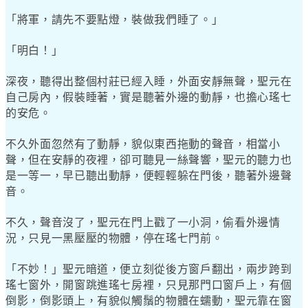
「將軍，請先不要點燈，裝做我們睡了。」
「明白！」
深夜，聽得出整個村莊已經入睡，外面安靜無聲，聖元在
自己房內，假裝睡著，實是聽著外邊的動靜，也擔心瑤七
的安危。
不久外面忽然有了動靜，貌似東西拖動的聲音，相當小
聲，但在安靜的夜裡，卻可聽見一絲聲響，聖元的聽力也
是一等一，早已聽出動靜，便輕輕躲在門後，聽著外邊聲
音。
不久，聲音沒了，聖元在門上戳了一小洞，偷看外邊情
況，只見一黑壓壓的物體，停在瑤七門前。
「不妙！」聖元暗道，便立刻從後方窗戶翻出，兩步跨到
瑤七窗外，開窗跳進瑤七房裡，只見那門口窗戶上，有個
倒影，倒影頭上，有貌似觸鬚的物體在蠕動，聖元靠在窗