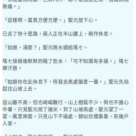
無痛。」
「這樣啊，當真方便方便。」聖元放下心。
已走了快十里路，兩人正在半山腰上，稍作休息。
「姑娘，渴麼？」聖元將水遞給瑤七。
瑤七接過後默默的喝了些水，「可不知還有多遠。」瑤七
擦汗道。
「姑娘你在此休息下，待我去高處盤查一番。」聖元先站
起往山坡上去。
這山雖不高，但也崎嶇難行，山上樹蔭不少，倒也不擔心
中暑，只見聖元爬了幾米，到了山坡高處，聖元望了一
望，萬里無雲，只見山下不遠處，貌似炊煙裊裊，有幾戶
人家。