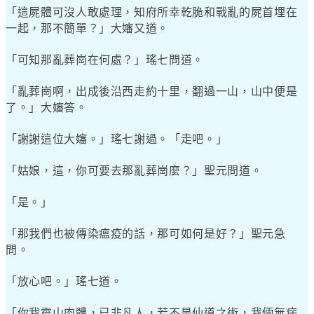
「這屍體可沒人敢處理，知府所幸乾脆和戰亂的屍首埋在
一起，那不簡單？」大嬸又道。
「可知那亂葬崗在何處？」瑤七問道。
「亂葬崗啊，出成後沿西走約十里，翻過一山，山中便是
了。」大嬸答。
「謝謝這位大嬸。」瑤七謝過。「走吧。」
「姑娘，這，你可要去那亂葬崗麼？」聖元問道。
「是。」
「那我們也被傳染瘟疫的話，那可如何是好？」聖元急
問。
「放心吧。」瑤七道。
「你我靈山肉體，已非凡人，若不是仙道之術，我倆無病