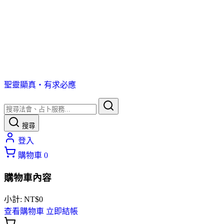
聖靈顯真・有求必應
搜尋
登入
購物車
0
購物車內容
小計:
NT$
0
查看購物車
立即結帳