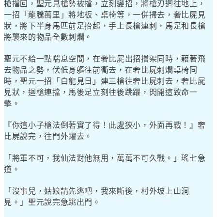
槍擋回，聖元見槍勢被擋，立刻變招，將槍刃迴往地上，
一招「龍騰萬里」將地板、桌椅等，一併掃去，奢比屍見
狀，將下半身馬匹前足抬起，手上長槍連刺，馬足和長槍
將襲來的物品全數刺爛。
聖元不給一點喘息空間，在奢比屍出招擋架同時，藉著飛
去物品之勢，伏低身軀往前衝去，在奢比屍刺爛桌椅同
時，聖元一招「白龍見日」連三槍往奢比屍刺去，奢比屍
見狀，迴槍連擋，馬後足立刻往後跳躍，閃開這致命一
擊。
『你這小子槍法倒著實了得！此處狹小，外面再戰！』奢
比屍說完，往門外躍去。
「將軍不可，我仙法對他無用，萬萬不可久戰。」瑤七急
道。
「沒事兒，姑娘請先逃吧，我來斷後，村外坡上山洞
見。」聖元說完急跳出門。