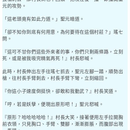
元的攻勢。
「這老頭竟有如此力道。」聖元暗道。
「卻不知你到底有何用意，為何要待在這個村莊？」瑤七
問。
『這可不甘你們這些外來者的事，你們只剩兩條路，立刻
死，或是被我吸完精氣再死！』村長怒喊。
此時，村長伸出左手往瑤七抓去，聖元左腳一踏，順勢出
槍，往村長手臂刺去，村長手臂下彎，立刻縮回。
『你這小子速度倒挺快，卻敢和我動武？』村長笑道。
「哼，若是妖孽，便現出原形吧！」聖元怒喊。
『原形？哈哈哈哈哈！』村長大笑，接著便用左手拉開胸
前衣領，只見胸口、手臂、雙腳，漸漸膨脹，而腹部出現