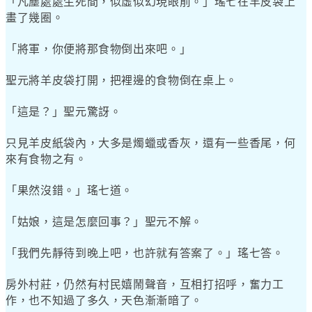
「凡塵處處生死間，似虛似幻現眼前。」瑤七在羊皮袋上
畫了幾圈。
「將軍，你便將那食物倒出來吧。」
聖元將羊皮袋打開，把裡邊的食物倒在桌上。
「這是？」聖元驚訝。
只見羊皮紙袋內，大多是燭蠟或香灰，還有一些香尾，何
來有食物之有。
「果然沒錯。」瑤七道。
「姑娘，這是怎麼回事？」聖元不解。
「我們先靜待到晚上吧，也許就有答案了。」瑤七答。
房外村莊，仍然有村民嬉鬧聲音，互相打招呼，奮力工
作，也不知過了多久，天色漸漸暗了。