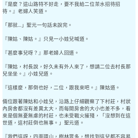
『是麼？這山路特不好走，要不我給二位茶水招待招
待。』老婦人笑道。
「那就
」聖元一句話未說完。
…
『陳姑、陳姑。』只見一小娃兒喊道。
『甚麼事兒呀？』那老婦人回道。
『陳姑，村長說，好久未有外人來了，想請二位去村長那
兒坐坐。』小娃兒道。
『這樣麼，那倒也好，二位，跟我來吧。』陳姑道。
倆位跟著陳姑和小娃兒，沿路上仔細觀察了下村莊，村狀
內房舍都沒有差異太大，而每間房舍的大小也差不多，看
來是個無憂無慮的村莊，也未受戰火摧殘，「沒想到在這
世道，這村莊倒也無事。」聖元道。
『我們這呀，四面環山，樹林眾多，想找到這兒都不容易