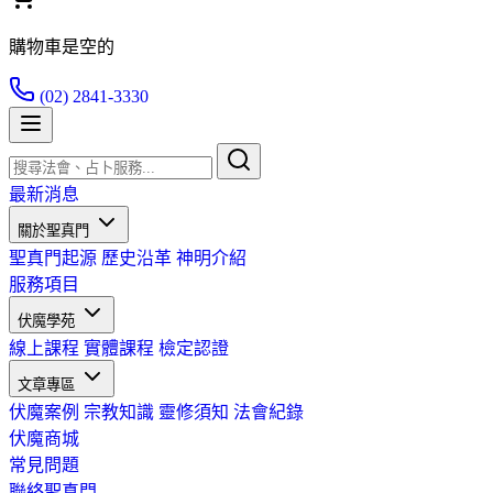
購物車是空的
(02) 2841-3330
最新消息
關於聖真門
聖真門起源
歷史沿革
神明介紹
服務項目
伏魔學苑
線上課程
實體課程
檢定認證
文章專區
伏魔案例
宗教知識
靈修須知
法會紀錄
伏魔商城
常見問題
聯絡聖真門