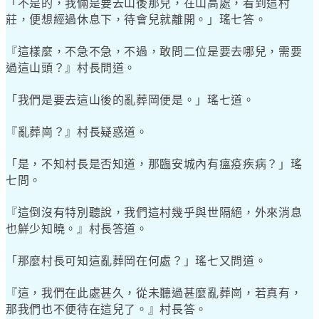
「不是的，我倆是要去山後那兒，在山高處，看到這村
莊，便想經過休息下，待會兒就離開。」瑤七答。
『這樣麼，不急不急，不過，敢問二位是要去哪兒，需要
過這山頭？』村長問道。
「我們是要去這山後的亂葬岡便是。」瑤七道。
『亂葬崗？』村長疑惑道。
「是，不知村長是否知道，那臨安城內有瘟疫疾病？」瑤
七問。
『這倒沒有特別聽說，我們這村幾乎與世隔絕，外來消息
也鮮少知曉。』村長答道。
「那麼村長可知這亂葬岡在何處？」瑤七又問道。
『這，我們在此處甚久，從未聽過甚麼亂葬崗，若真有，
那我們也不便待在這兒了。』村長答。