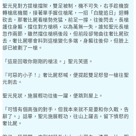
聖元見對方提槍擋架，雙足被制，機不可失，右手趁機旋
轉槍底機關，接著單手握住槍尾，一招「白龍追日」迴轉
砍去，那奢比屍看槍勢兇猛，前足一撐，往後閃去，長槍
護住身軀，擋住對方槍柄，以為萬無一失，誰知聖元長槍
忽作兩節，雖然擋住槍柄後段，但前段卻彎曲往奢比屍砍
去，奢比屍哪會料到這槍變化多端，身軀往後仰，但臉上
卻已被劃了一槍。
「這是回敬你剛剛的槍法。」聖元笑道。
『可惡的小子！』奢比屍怒喊，便提起雙足怒發一槍往聖
元刺去。
聖元見狀，施展輕功往後一躍，便跳到屋上。
「可惜有個高強的對手，但我本來就不是要和你久戰，告
辭了。」話畢，聖元施展輕功，往山上躍去，留下憤怒的
奢比屍。