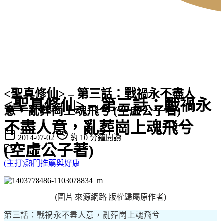
<聖真修仙> – 第三話：戰禍永不盡人
<聖真修仙> – 第三話：戰禍永
意，亂葬崗上魂飛兮 (空虛公子著)
不盡人意，亂葬崗上魂飛兮
2014-07-02
約 10 分鐘閱讀
(空虛公子著)
(主打)熱門推薦與好康
(圖片:來源網路 版權歸屬原作者)
第三話：戰禍永不盡人意，亂葬崗上魂飛兮