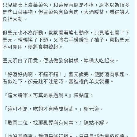
只見那桌上豪華菜色，和這屋內倒是不搭，原本以為頂多
是些山菜果物，但這菜色有魚有肉，大酒暖茶，看得讓人
食指大動。
但聖元也不為所動，默默看著瑤七動作，只見瑤七看了下
聖元，輕輕搖了下頭，又將右手緩緩指了袖子，意指聖元
不可食用，便將食物藏起。
聖元明白了用意，便裝做欲食模樣，準備大吃起來。
「好酒好肉啊，不錯不錯！」聖元說完，便將酒肉拿起，
看似吃下，卻是趁不注意時，塞進袍內羊皮袋裡。
『這大將軍，可真是豪邁啊。』陳姑道。
「這可不是，吃飽才有時間練武。」聖元道。
『敢問二位，找那亂葬崗有何事？』陳姑不解。
「也沒甚麼事，我倆是修行道人，只是見城內瘟疫疾病，