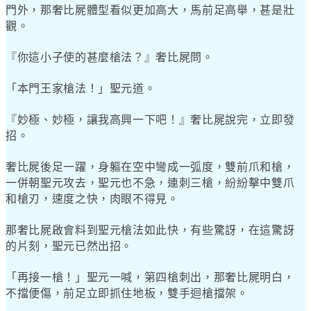
門外，那奢比屍體型看似更加高大，馬前足高舉，甚是壯
觀。
『你這小子使的甚麼槍法？』奢比屍問。
「本門王家槍法！」聖元道。
『妙極、妙極，讓我高興一下吧！』奢比屍說完，立即發
招。
奢比屍後足一躍，身軀在空中彎成一弧度，雙前爪和槍，
一併朝聖元攻去，聖元也不急，連刺三槍，紛紛擊中雙爪
和槍刃，速度之快，肉眼不得見。
那奢比屍啟會料到聖元槍法如此快，有些驚訝，在這驚訝
的片刻，聖元已然出招。
「再接一槍！」聖元一喊，第四槍刺出，那奢比屍明白，
不擋便傷，前足立即抓住地板，雙手迴槍擋架。