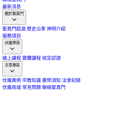
最新消息
關於聖真門
聖真門起源
歷史沿革
神明介紹
服務項目
伏魔學苑
線上課程
實體課程
檢定認證
文章專區
伏魔案例
宗教知識
靈修須知
法會紀錄
伏魔商城
常見問題
聯絡聖真門