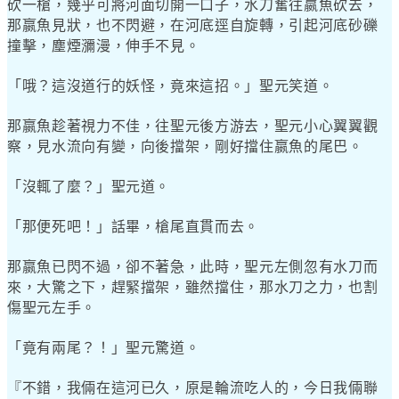
砍一槍，幾乎可將河面切開一口子，水刀奮往嬴魚砍去，
那嬴魚見狀，也不閃避，在河底逕自旋轉，引起河底砂礫
撞擊，塵煙瀰漫，伸手不見。
「哦？這沒道行的妖怪，竟來這招。」聖元笑道。
那嬴魚趁著視力不佳，往聖元後方游去，聖元小心翼翼觀
察，見水流向有變，向後擋架，剛好擋住嬴魚的尾巴。
「沒輒了麼？」聖元道。
「那便死吧！」話畢，槍尾直貫而去。
那嬴魚已閃不過，卻不著急，此時，聖元左側忽有水刀而
來，大驚之下，趕緊擋架，雖然擋住，那水刀之力，也割
傷聖元左手。
「竟有兩尾？！」聖元驚道。
『不錯，我倆在這河已久，原是輪流吃人的，今日我倆聯