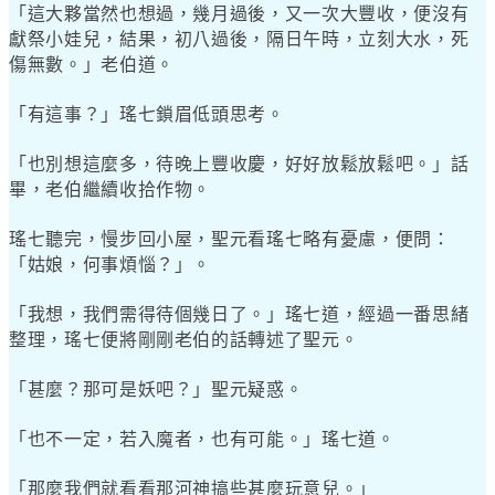
「這大夥當然也想過，幾月過後，又一次大豐收，便沒有
獻祭小娃兒，結果，初八過後，隔日午時，立刻大水，死
傷無數。」老伯道。
「有這事？」瑤七鎖眉低頭思考。
「也別想這麼多，待晚上豐收慶，好好放鬆放鬆吧。」話
畢，老伯繼續收拾作物。
瑤七聽完，慢步回小屋，聖元看瑤七略有憂慮，便問：
「姑娘，何事煩惱？」。
「我想，我們需得待個幾日了。」瑤七道，經過一番思緒
整理，瑤七便將剛剛老伯的話轉述了聖元。
「甚麼？那可是妖吧？」聖元疑惑。
「也不一定，若入魔者，也有可能。」瑤七道。
「那麼我們就看看那河神搞些甚麼玩意兒。」