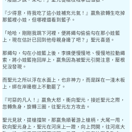
『少得意，待我吃了這小娃補充元氣！』嬴魚欲轉生吃掉
那籃裡小娃，但哪裡還看到籃子。
「哈哈，剛剛我跳下河裡，便將繩勾偷偷勾在那小娃籃
上，現在估計已回到他母親身邊了吧？」聖元喜道。
那繩勾，勾在小娃籃上後，李姨便慢慢地、慢慢地拉動繩
索，將小娃籃拖回岸上，嬴魚因為被聖元引開注意，壓根
兒沒發現。
而聖元之所以浮在水面上，也非神力，而是踩在一淺木板
上，綁在岸邊樹上不動罷了。
『可惡的凡人！』嬴魚大怒，衝向聖元，接近聖元之際，
忽轉魚身，旋轉三圈，往聖元左方攻去。
聖元見狀，提槍擋架，那嬴魚順著游上槍柄，大尾一甩，
砍向聖元身上，聖元在河床上一蹬，向上閃開，往河底大