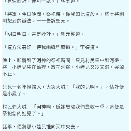
「有個妙計，便可一試。」瑤七道。
「將軍，今日晚間，祭祀時，你我如此這般。」瑤七將剛
剛想到的辦法，一一告訴聖元。
「明白明白，甚是妙計。」聖元笑道。
「這方法甚好，待我編織些麻繩。」李姨道。
晚上，即將到了河神的祭祀時間，只見村民集中到河邊，
將一小娃兒裝在籃裡，放在河邊，小娃兒又冷又濕，哭鬧
不止。
只見一名年輕婦人，大哭大喊：「我的兒啊。」，估計便
是小鳳了。
村民們大喊：「河神啊，感謝您賜我們豐收一季，這便是
祭祀您的娃兒了。」
話畢，便將那小娃兒推向河中央去。