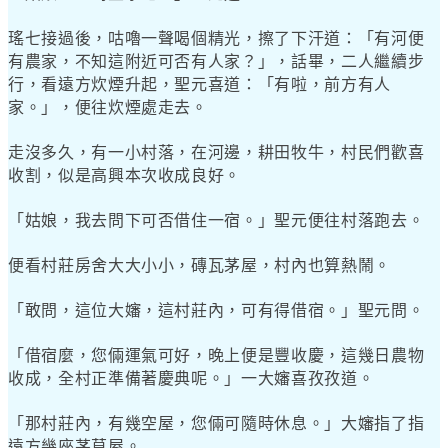
瑤七接過後，咕嚕一聲喝個精光，擦了下汗道：「有河便
有農家，不知這附近可否有人家？」，話畢，二人繼續步
行，看遠方炊煙升起，聖元喜道：「有啦，前方有人
家。」，便往炊煙處走去。
走沒多久，有一小村落，在河邊，耕田牧牛，村民們歡喜
收割，似是高興本次收成良好。
「姑娘，我去問下可否借住一宿。」聖元便往村落跑去。
便看村莊房舍大大小小，磚瓦茅屋，村內也算熱鬧。
「敢問，這位大嬸，這村莊內，可有得借宿。」聖元問。
「借宿麼，您倆運氣可好，晚上便是豐收慶，這幾日農物
收成，全村正準備著慶典呢。」一大嬸喜孜孜道。
「那村莊內，有幾空屋，您倆可隨時休息。」大嬸指了指
遠方幾座茅草屋。