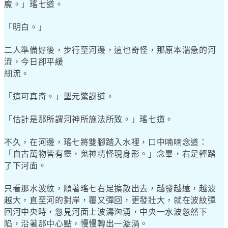
魔。」瑤七道。
「明白。」
二人準備好後，步行至河邊，這也奇怪，那原本湍急的河
流，今日卻平緩
細流。
「這可真奇。」聖元驚訝道。
「估計是那所謂河神所施法所致。」瑤七道。
不久，在河邊，瑤七將雙腳踏入水裡，口中喃喃念道：
「自古萬物皆有靈，鬼神精怪現身形。」念畢，右足輕踏
了下河面。
只看那水波紋，順著瑤七右足擴散出去，越發越遠，越波
越大，直至河的對岸，覆又彈回，更發壯大，就在波紋彈
回河中央時，忽見河面上波濤洶湧，中央一水波忽然下
陷，沿著那中心點，慢慢轉出一漩渦。