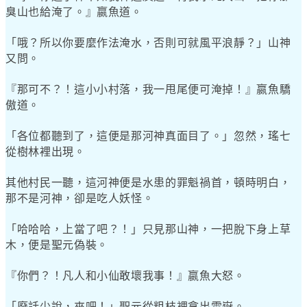
臭山也給淹了。』嬴魚道。
「哦？所以你要麼作法淹水，否則可就風平浪靜？」山神
又問。
『那可不？！這小小村落，我一甩尾便可淹掉！』嬴魚驕
傲道。
「各位都聽到了，這便是那河神真面目了。」忽然，瑤七
從樹林裡出現。
其他村民一聽，這河神便是水患的罪魁禍首，頓時明白，
那不是河神，卻是吃人妖怪。
「哈哈哈，上當了吧？！」只見那山神，一把脫下身上草
木，便是聖元偽裝。
『你們？！凡人和小仙敢壞我事！』嬴魚大怒。
「廢話少說，來吧！」聖元從粗枝裡拿出雪嶽。