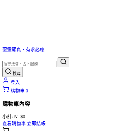
聖靈顯真・有求必應
搜尋
登入
購物車
0
購物車內容
小計:
NT$
0
查看購物車
立即結帳