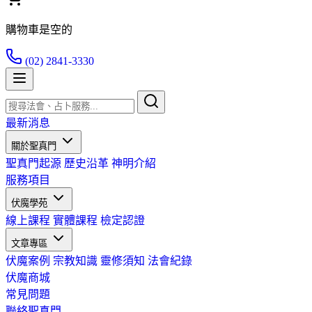
購物車是空的
(02) 2841-3330
最新消息
關於聖真門
聖真門起源
歷史沿革
神明介紹
服務項目
伏魔學苑
線上課程
實體課程
檢定認證
文章專區
伏魔案例
宗教知識
靈修須知
法會紀錄
伏魔商城
常見問題
聯絡聖真門