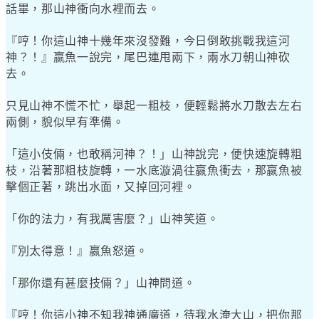
話畢，那山神衝向水裡而去。
『哼！你這山神十幾年來沒發難，今日倒敢挑戰我這河
神？！』嬴魚一說完，尾巴連甩兩下，兩水刀朝山神砍
去。
只見山神不慌不忙，舉起一粗枝，便輕鬆將水刀散去左右
兩側，貌似早有準備。
「這小伎倆，也敢稱河神？！」山神說完，便快速旋轉粗
枝，沿著那粗枝旋轉，一水底漩渦往嬴魚衝去，那嬴魚被
擊個正著，跳出水面，又掉回河裡。
「你的法力，有我厲害麼？」山神笑道。
『別太得意！』嬴魚怒道。
「那你還有甚麼技倆？」山神問道。
『哼！你這小神不知我神通廣道，待我水淹大山，把你那