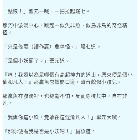
「姑娘！」聖元一喊，一把拉起瑤七。
那河中漩渦中心，跳起一似魚非魚，似鳥非鳥的奇怪精
怪。
「只是條嬴（讀作贏）魚精怪。」瑤七道。
「是個小妖罷了。」聖元道。
『哼！我還以為是哪個有高超神力的道士，原來便是個小
仙和凡人！』那嬴魚忽然開口道，聲音貌似小孩兒。
那嬴魚在漩渦裡，也絲毫不怕，反而穿梭其中，自在非
凡。
「我說你這小妖，竟敢在這混淆凡人！」聖元大喊。
『那你便看我是否是小妖吧！』嬴魚道。