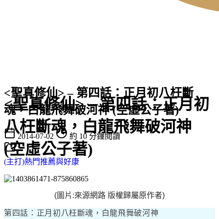
<聖真修仙> – 第四話：正月初八枉斷
<聖真修仙> – 第四話：正月初
魂，白龍飛舞破河神 (空虛公子著)
八枉斷魂，白龍飛舞破河神
2014-07-02
約 10 分鐘閱讀
(空虛公子著)
(主打)熱門推薦與好康
(圖片:來源網路 版權歸屬原作者)
第四話：正月初八枉斷魂，白龍飛舞破河神