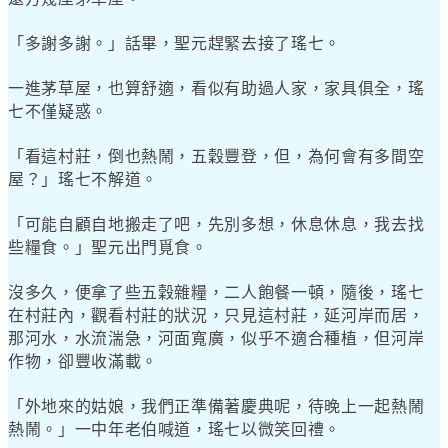
「多謝多謝。」話畢，聖元趕緊去接了瑤七。
一進茅草屋，也算舒適，看似有助過人家，家具俱全，瑤
七不僅疑惑。
「看這村莊，倒也熱鬧，五穀豐登，但，為何會有多間空
屋？」瑤七不解道。
「可能自顧自地搬走了吧，先別多想，休息休息，我去找
些糧食。」聖元出門覓食。
沒多久，便拿了些五穀雜糧，二人飽餐一頓，隨後，瑤七
在村莊內，觀看村莊的狀況，只見這村莊，延河岸而居，
那河水，水流湍急，河面寬廣，似乎不適合種植，但河岸
作物，卻豐收滿載。
「外地來的姑娘，我們正準備著慶典呢，待晚上一起熱鬧
熱鬧。」一中年老伯喊道，瑤七以微笑回禮。