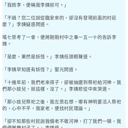
「我姓李，便稱我李姨就可。」
「不過？您二位說從臨安來的，卻沒有發現前面的村莊
麼？」李姨疑惑問道。
瑤七思考了一會，便將剛剛村中之事一五一十的告訴李
姨。
「是麼，果然是妖怪。」李姨低頭輕聲道。
「李姨早知道有妖怪？」聖元問道。
「十幾年前，我們老來得子，卻被抽選到祭祀給河神，我
們那小娃兒，就這樣，沒了。」李姨悲從中來哭道。
「那小娃兒祭祀之後，我左思右想，哪有神明要活人祭祀
的，心中不平，我家老，便找村民理論。」
「卻不知那些村民說我倆老不敬河神，打了我們一頓，我
倆便搬離村子了。」李姨道。