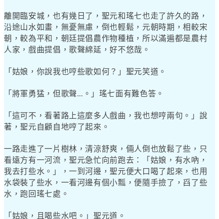
離開臨安城，也有幾日了，聖元和瑤七也走了許久的路，
沿途山水如畫，無憂無慮，倒也輕鬆，元朝時期，相較宋
朝，較為平和，朝廷提倡農作物種植，所以滿遍都是農村
人家，戲曲提倡，歌聲綿延，好不悠哉。
「姑娘，你說我也哼些歌如何？」聖元笑道。
「將軍勇猛，但歌聲
。」瑤七面有難色答。
…
「這可不，看著路上這麼多人戲曲，我也想哼兩句。」說
著，聖元自顧自地哼了起來。
一路走進了一片樹林，清涼舒爽，倆人倒也放鬆了些，只
看遠方有一河流，聖元急忙向前跑去：「姑娘，有水吶，
我去打些水。」，一到河邊，聖元便大口喝了起來，也用
水袋裝了些水，一看河邊有個小瓢，便隨手撿了，舀了些
水，跑回瑤七處。
「姑娘，且喝些水吧。」聖元道。