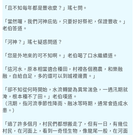
「且不知每年都是豐收麼？」瑤七問。
「當然囉，我們河神庇佑，只要好好祭祀，保證豐收。」
老伯答道。
「河神？」瑤七疑惑問道？
「您是外地來的可不知啊。」老伯喝了口水繼續道。
「這河水，原本相當適合種田，村裡各個務農，和樂融
融，自給自足，多的還可以到城裡邊賣。」
「卻不知從何時開始，水流轉變為異常湍急，一遇汛期就
淹，根本種不了田。」老伯嘆道。
（汛期，指河流季節性降雨、融冰等時期，通常會造成水
患。）
「過了許多個月，村民們都想搬走了，但有一日，有幾位
村民，在河面上，看到一奇怪生物，像龍尾一般，在河面