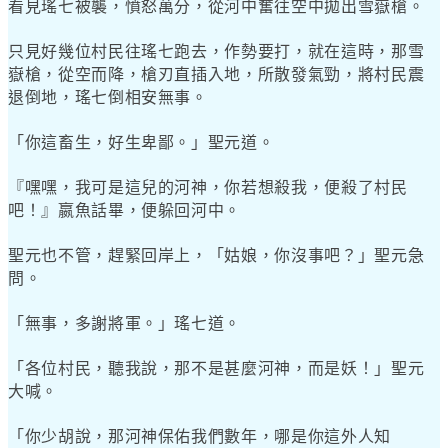
看見瑤七被襲，憤怒萬分，從河中奮往空中拋出雪嶽槍。
只見好幾位村民往瑤七跑去，作勢要打，就在這時，那雪
嶽槍，從空而降，槍刃直插入地，所散發氣勁，將村民震
退倒地，瑤七倒相安無事。
「你這畜生，好生卑鄙。」聖元道。
『嘿嘿，我可是這兒的河神，你若想殺我，便殺了村民
吧！』嬴魚話畢，便躲回河中。
聖元也不管，趕緊回岸上，「姑娘，你沒事吧？」聖元急
問。
「無事，多謝將軍。」瑤七道。
「各位村民，聽我說，那不是甚麼河神，而是妖！」聖元
大喊。
「你少胡說，那河神保佑我們數年，哪是你這外人知