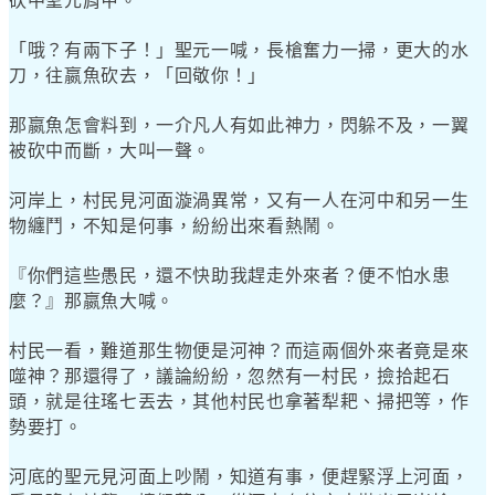
砍中聖元肩甲。
「哦？有兩下子！」聖元一喊，長槍奮力一掃，更大的水
刀，往嬴魚砍去，「回敬你！」
那嬴魚怎會料到，一介凡人有如此神力，閃躲不及，一翼
被砍中而斷，大叫一聲。
河岸上，村民見河面漩渦異常，又有一人在河中和另一生
物纏鬥，不知是何事，紛紛出來看熱鬧。
『你們這些愚民，還不快助我趕走外來者？便不怕水患
麼？』那嬴魚大喊。
村民一看，難道那生物便是河神？而這兩個外來者竟是來
噬神？那還得了，議論紛紛，忽然有一村民，撿拾起石
頭，就是往瑤七丟去，其他村民也拿著犁耙、掃把等，作
勢要打。
河底的聖元見河面上吵鬧，知道有事，便趕緊浮上河面，