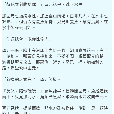
「待我立刻收拾你！」聖元話畢，跳下水裡。
那聖元也熟識水性，加上靈山肉體，已非凡人，在水中也
算靈活，但仍沒有嬴魚順勢，只見那嬴魚，身有鳥翼，在
水中卻來去自如。
「你這妖孽，取你性命！」
聖元一喊，腳上在河床上力蹬一腳，朝那嬴魚衝去，右手
一槍刺去，那嬴魚見槍刺來，不躲不閃，順著聖元的槍，
游轉朝聖元攻去，那嬴魚一近身，尾巴一掃，猶如利刃一
般，險些砍中聖元。
「就這點玩意兒？」聖元笑道。
『莫急，陪你玩玩！』嬴魚話畢，便游開聖元，魚尾連砍
兩下，只見那河水，竟順著魚尾，飛過兩水刀攻向聖元。
聖元見狀，提槍而擋，那水刀雖被擋住，後勁十足，頓時