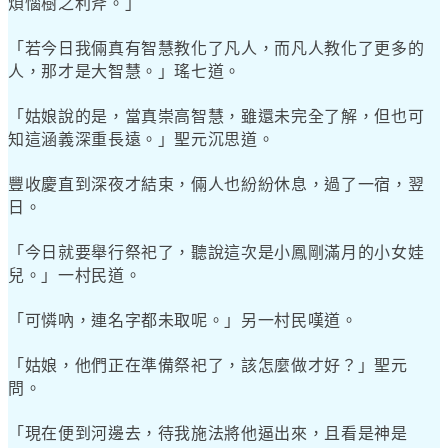
煩惱樹之利斧。」
「若今日我倆真有智慧教化了凡人，而凡人教化了更多的
人，那才是大智慧。」瑤七道。
「姑娘說的是，當真崇高智慧，雖還未完全了解，但也可
知這涵義深重長遠。」聖元沉思道。
豐收慶直到深夜才結束，倆人也紛紛休息，過了一宿，翌
日。
「今日就要舉行祭祀了，聽說這次是小鳳剛滿月的小女娃
兒。」一村民道。
「可憐吶，連名字都未取呢。」另一村民嘆道。
「姑娘，他們正在準備祭祀了，該怎麼做才好？」聖元
問。
「現在便到河邊去，待我施法將他逼出來，且看是神是