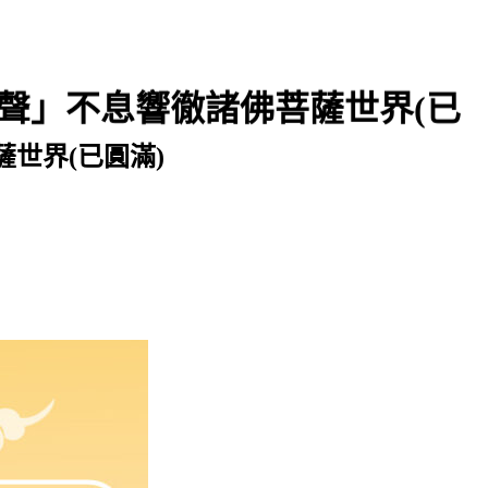
聲聲」不息響徹諸佛菩薩世界(已
世界(已圓滿)