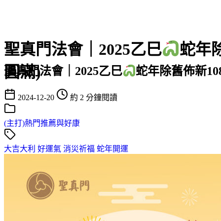
聖真門法會｜2025乙巳
蛇年
圓滿)
聖真門法會｜2025乙巳
蛇年除舊佈新1
2024-12-20
約 2 分鐘閱讀
(主打)熱門推薦與好康
大吉大利
好運氣
消災祈福
蛇年開運