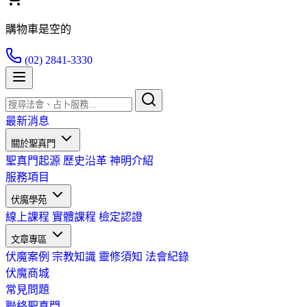
購物車是空的
(02) 2841-3330
最新消息
關於聖真門
聖真門起源
歷史沿革
神明介紹
服務項目
伏魔學苑
線上課程
實體課程
檢定認證
文章專區
伏魔案例
宗教知識
靈修須知
法會紀錄
伏魔商城
常見問題
聯絡聖真門