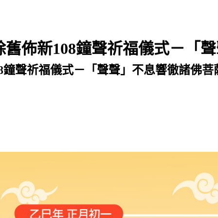
除舊佈新108鐘聲祈福儀式－「
08鐘聲祈福儀式－「聲聲」不息響徹諸佛菩薩