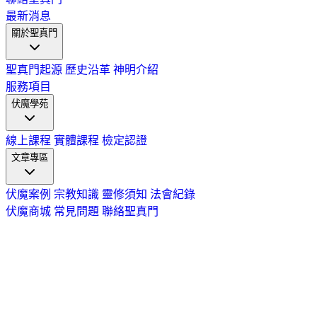
最新消息
關於聖真門
聖真門起源
歷史沿革
神明介紹
服務項目
伏魔學苑
線上課程
實體課程
檢定認證
文章專區
伏魔案例
宗教知識
靈修須知
法會紀錄
伏魔商城
常見問題
聯絡聖真門