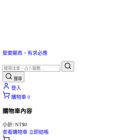
聖靈顯真・有求必應
搜尋
登入
購物車
0
購物車內容
小計:
NT$
0
查看購物車
立即結帳