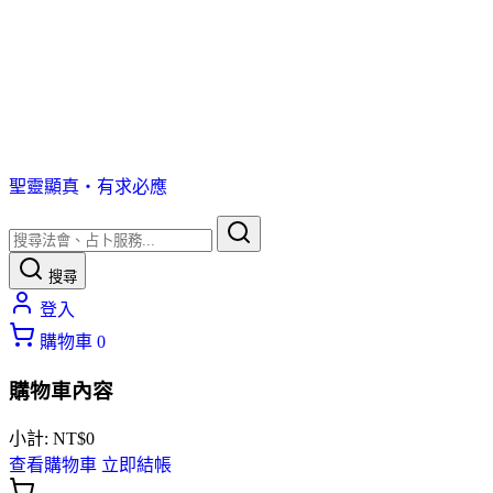
聖靈顯真・有求必應
搜尋
登入
購物車
0
購物車內容
小計:
NT$
0
查看購物車
立即結帳