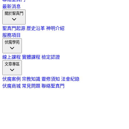
最新消息
關於聖真門
聖真門起源
歷史沿革
神明介紹
服務項目
伏魔學苑
線上課程
實體課程
檢定認證
文章專區
伏魔案例
宗教知識
靈修須知
法會紀錄
伏魔商城
常見問題
聯絡聖真門