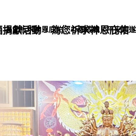
福捐獻活動，為您祈求神恩庇佑
，為您祈求神恩庇佑、心願成就、平安順遂