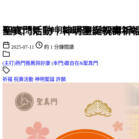
聖真門活動｜神明聖誕祝壽祈
聖真門活動｜神明聖誕祝壽祈福捐獻活動
2025-07-11
約 1 分鐘閱讀
(主打)熱門推薦與好康
(本門)靈自在&聖真門
祈福
祝壽活動
神明聖誕
許願