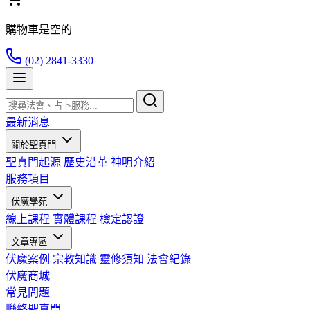
購物車是空的
(02) 2841-3330
最新消息
關於聖真門
聖真門起源
歷史沿革
神明介紹
服務項目
伏魔學苑
線上課程
實體課程
檢定認證
文章專區
伏魔案例
宗教知識
靈修須知
法會紀錄
伏魔商城
常見問題
聯絡聖真門