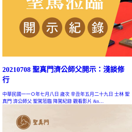
20210708 聖真門濟公師父開示：淺談修
行
中華民國一一Ｏ年七月八日 歲次 辛丑年五月二十九日 士林 聖
真門 濟公師父 聖駕蒞臨 降駕紀錄 觀看影片 &n…