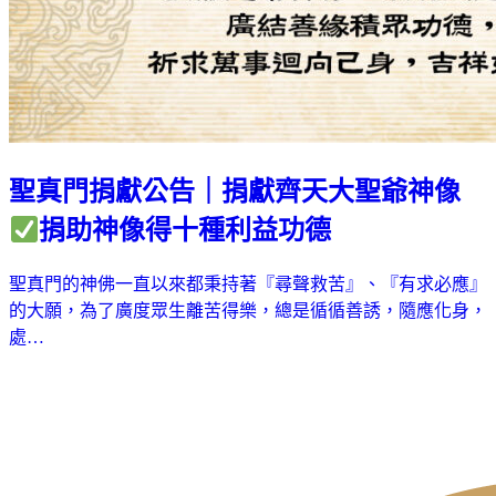
聖真門捐獻公告｜捐獻齊天大聖爺神像
捐助神像得十種利益功德
聖真門的神佛一直以來都秉持著『尋聲救苦』、『有求必應』
的大願，為了廣度眾生離苦得樂，總是循循善誘，隨應化身，
處…