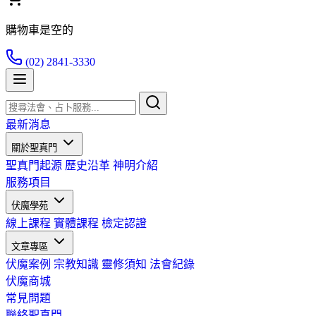
購物車是空的
(02) 2841-3330
最新消息
關於聖真門
聖真門起源
歷史沿革
神明介紹
服務項目
伏魔學苑
線上課程
實體課程
檢定認證
文章專區
伏魔案例
宗教知識
靈修須知
法會紀錄
伏魔商城
常見問題
聯絡聖真門