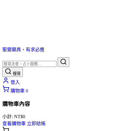
聖靈顯真・有求必應
搜尋
登入
購物車
0
購物車內容
小計:
NT$
0
查看購物車
立即結帳