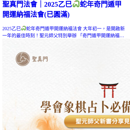
聖真門法會｜2025乙巳
蛇年奇門遁甲
開運納福法會(已圓滿)
2025乙巳
蛇年奇門遁甲開運納福法會 大年初一，是開啟新
一年的最佳時刻！聖元師父特別舉辦 「奇門遁甲開運納福…