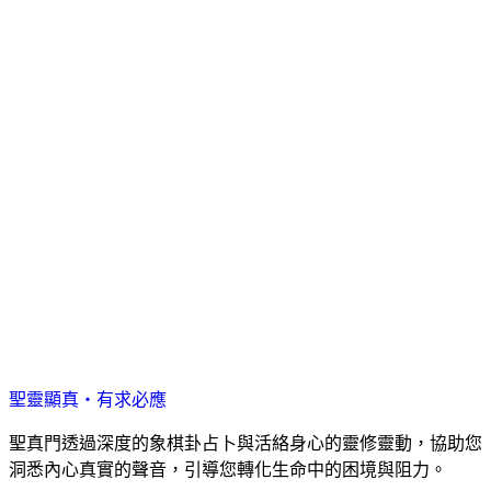
聖靈顯真・有求必應
聖真門透過深度的象棋卦占卜與活絡身心的靈修靈動，協助您
洞悉內心真實的聲音，引導您轉化生命中的困境與阻力。