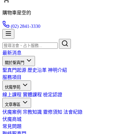
購物車是空的
(02) 2841-3330
最新消息
關於聖真門
聖真門起源
歷史沿革
神明介紹
服務項目
伏魔學苑
線上課程
實體課程
檢定認證
文章專區
伏魔案例
宗教知識
靈修須知
法會紀錄
伏魔商城
常見問題
聯絡聖真門