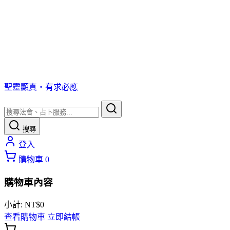
聖靈顯真・有求必應
搜尋
登入
購物車
0
購物車內容
小計:
NT$
0
查看購物車
立即結帳