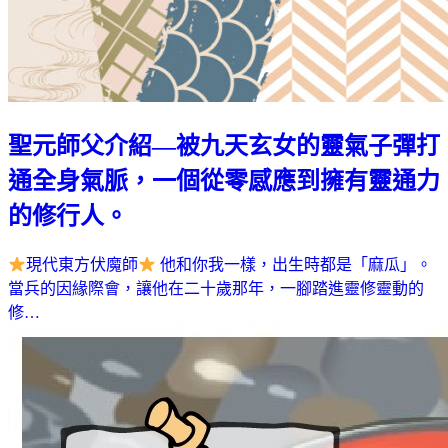
聖元師父介紹—被九天玄女的靈氣子彈打
通全身氣脈，一個從零感應到擁有靈通力
的修行人。
現代東方伏魔師
他和你我一樣，出生時都是「麻瓜」。
當兵的因緣際會，讓他在二十歲那年，一腳踏進靈修靈動的
修…