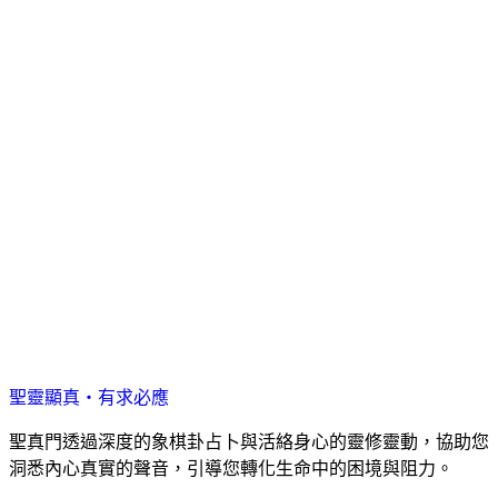
聖靈顯真・有求必應
聖真門透過深度的象棋卦占卜與活絡身心的靈修靈動，協助您
洞悉內心真實的聲音，引導您轉化生命中的困境與阻力。