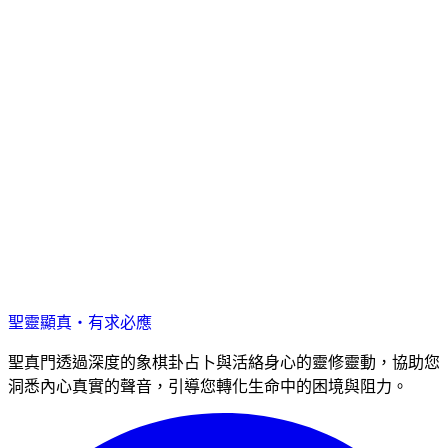
聖靈顯真・有求必應
聖真門透過深度的象棋卦占卜與活絡身心的靈修靈動，協助您
洞悉內心真實的聲音，引導您轉化生命中的困境與阻力。