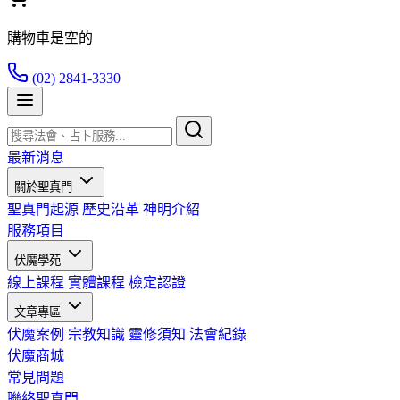
購物車是空的
(02) 2841-3330
最新消息
關於聖真門
聖真門起源
歷史沿革
神明介紹
服務項目
伏魔學苑
線上課程
實體課程
檢定認證
文章專區
伏魔案例
宗教知識
靈修須知
法會紀錄
伏魔商城
常見問題
聯絡聖真門