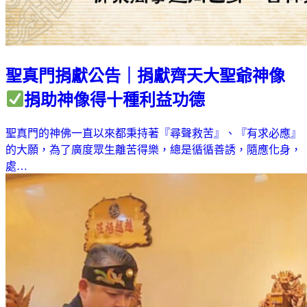
聖真門捐獻公告｜捐獻齊天大聖爺神像
捐助神像得十種利益功德
聖真門的神佛一直以來都秉持著『尋聲救苦』、『有求必應』
的大願，為了廣度眾生離苦得樂，總是循循善誘，隨應化身，
處…