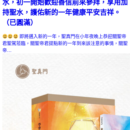
水，初一開始歡迎善信前來參拜，享用加
持聖水，護佑新的一年健康平安吉祥。
（已圓滿）
即將邁入新的一年，聖真門在小年夜晚上恭迎關聖帝
君聖駕蒞臨，關聖帝君提點新的一年到來該注意的事情，關聖
帝…