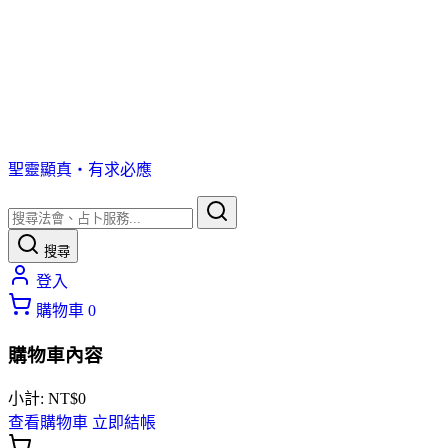
聖靈顯真・有求必應
搜尋
登入
購物車
0
購物車內容
小計:
NT$
0
查看購物車
立即結帳