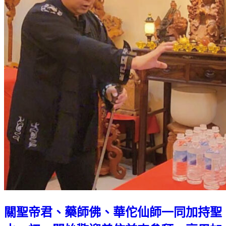
關聖帝君、藥師佛、華佗仙師一同加持聖