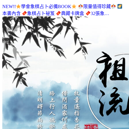
NEW!!
學會象棋占卜必備BOOK
限量值得珍藏
本書內含
象棋占卜祕笈
典藏卡牌盒
32張象…