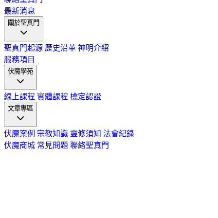
最新消息
關於聖真門
聖真門起源
歷史沿革
神明介紹
服務項目
伏魔學苑
線上課程
實體課程
檢定認證
文章專區
伏魔案例
宗教知識
靈修須知
法會紀錄
伏魔商城
常見問題
聯絡聖真門