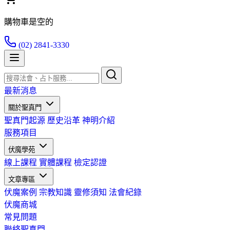
購物車是空的
(02) 2841-3330
最新消息
關於聖真門
聖真門起源
歷史沿革
神明介紹
服務項目
伏魔學苑
線上課程
實體課程
檢定認證
文章專區
伏魔案例
宗教知識
靈修須知
法會紀錄
伏魔商城
常見問題
聯絡聖真門