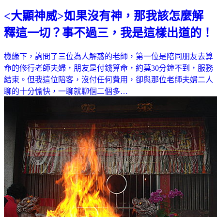
<大顯神威>如果沒有神，那我該怎麼解
釋這一切？事不過三，我是這樣出道的！
機緣下，詢問了三位為人解惑的老師，第一位是陪同朋友去算
命的修行老師夫婦，朋友是付錢算命，約莫30分鐘不到，服務
結束。但我這位陪客，沒付任何費用，卻與那位老師夫婦二人
聊的十分愉快，一聊就聊個二個多…