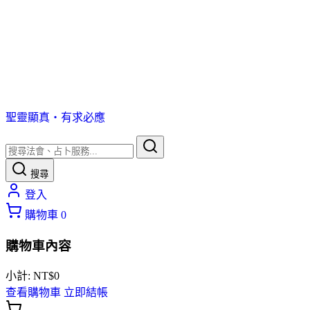
聖靈顯真・有求必應
搜尋
登入
購物車
0
購物車內容
小計:
NT$
0
查看購物車
立即結帳