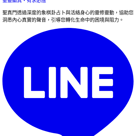
聖靈顯真・有求必應
聖真門透過深度的象棋卦占卜與活絡身心的靈修靈動，協助您
洞悉內心真實的聲音，引導您轉化生命中的困境與阻力。