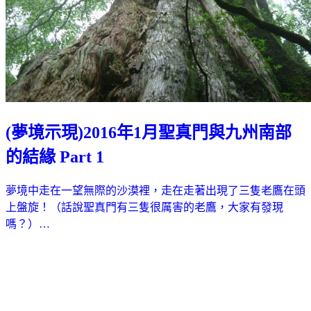
(夢境示現)2016年1月聖真門與九州南部
的結緣 Part 1
夢境中走在一望無際的沙漠裡，走在走著出現了三隻老鷹在頭
上盤旋！（話說聖真門有三隻很厲害的老鷹，大家有發現
嗎？）…