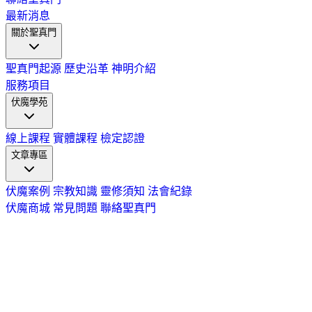
最新消息
關於聖真門
聖真門起源
歷史沿革
神明介紹
服務項目
伏魔學苑
線上課程
實體課程
檢定認證
文章專區
伏魔案例
宗教知識
靈修須知
法會紀錄
伏魔商城
常見問題
聯絡聖真門