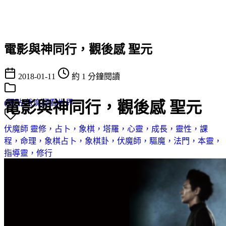
電影與神同行，觀後感 聖元
2018-01-11
約 1 分鐘閱讀
電影與神同行，觀後感 聖元
(觀點)伏魔師看世界
伏魔師
靈修，占卜，象棋，塔羅，心靈，成長，靈性，課
程，命理，象棋占卜，象棋卦，伏魔師，驅魔，法門，本靈，
指導靈，修行