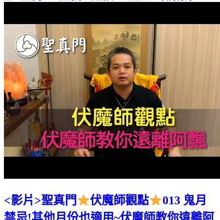
<影片>聖真門
伏魔師觀點
013 鬼月
禁忌!其他月份也適用~伏魔師教你遠離阿