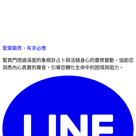
聖靈顯真・有求必應
聖真門透過深度的象棋卦占卜與活絡身心的靈修靈動，協助您
洞悉內心真實的聲音，引導您轉化生命中的困境與阻力。