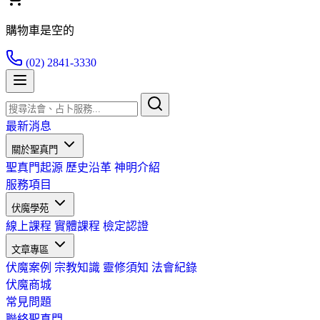
購物車是空的
(02) 2841-3330
最新消息
關於聖真門
聖真門起源
歷史沿革
神明介紹
服務項目
伏魔學苑
線上課程
實體課程
檢定認證
文章專區
伏魔案例
宗教知識
靈修須知
法會紀錄
伏魔商城
常見問題
聯絡聖真門