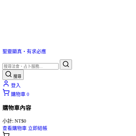
聖靈顯真・有求必應
搜尋
登入
購物車
0
購物車內容
小計:
NT$
0
查看購物車
立即結帳