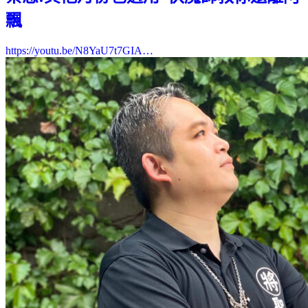
飄
https://youtu.be/N8YaU7t7GIA…