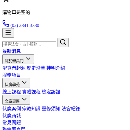
購物車是空的
(02) 2841-3330
最新消息
關於聖真門
聖真門起源
歷史沿革
神明介紹
服務項目
伏魔學苑
線上課程
實體課程
檢定認證
文章專區
伏魔案例
宗教知識
靈修須知
法會紀錄
伏魔商城
常見問題
聯絡聖真門