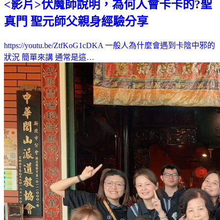
<影片>伏魔師說明，為何人會卡卡的?聖
真門 聖元師父親身經驗分享
https://youtu.be/ZtfKoG1cDKA 一般人為什麼會遇到卡陰中邪的
狀況 簡單來講 通常是這…