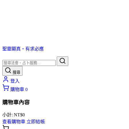
聖靈顯真・有求必應
搜尋
登入
購物車
0
購物車內容
小計:
NT$
0
查看購物車
立即結帳