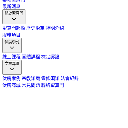
最新消息
關於聖真門
聖真門起源
歷史沿革
神明介紹
服務項目
伏魔學苑
線上課程
實體課程
檢定認證
文章專區
伏魔案例
宗教知識
靈修須知
法會紀錄
伏魔商城
常見問題
聯絡聖真門