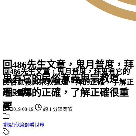
回486先生文章，鬼月普度，拜
回486先生文章，鬼月普度，拜鬼有它的
鬼有它的民俗意義與宗教道
民俗意義與宗教道理，拜的正確，了解正
理，拜的正確，了解正確很重
確很重要
要
2019-08-19
約 1 分鐘閱讀
(觀點)伏魔師看世界