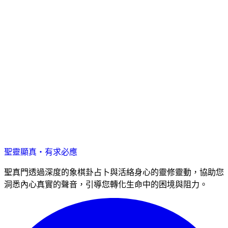
聖靈顯真・有求必應
聖真門透過深度的象棋卦占卜與活絡身心的靈修靈動，協助您
洞悉內心真實的聲音，引導您轉化生命中的困境與阻力。