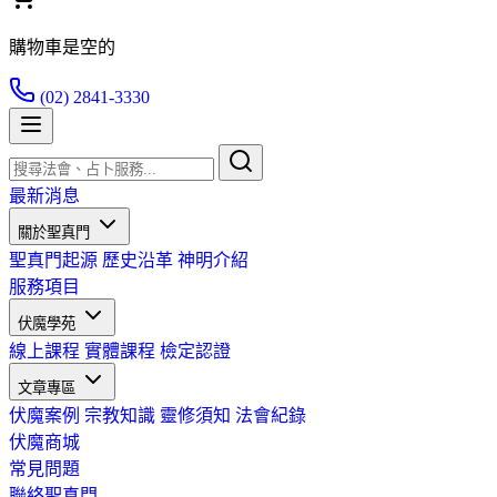
購物車是空的
(02) 2841-3330
最新消息
關於聖真門
聖真門起源
歷史沿革
神明介紹
服務項目
伏魔學苑
線上課程
實體課程
檢定認證
文章專區
伏魔案例
宗教知識
靈修須知
法會紀錄
伏魔商城
常見問題
聯絡聖真門