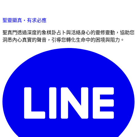
聖靈顯真・有求必應
聖真門透過深度的象棋卦占卜與活絡身心的靈修靈動，協助您
洞悉內心真實的聲音，引導您轉化生命中的困境與阻力。