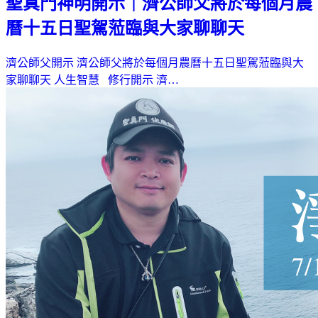
聖真門神明開示｜濟公師父將於每個月農
曆十五日聖駕蒞臨與大家聊聊天
濟公師父開示 濟公師父將於每個月農曆十五日聖駕蒞臨與大
家聊聊天 人生智慧 修行開示 濟…