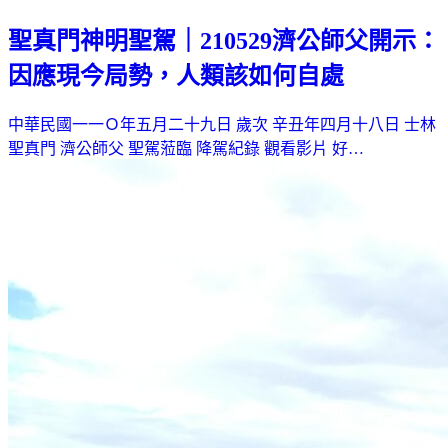
聖真門神明聖駕｜210529濟公師父開示：
因應現今局勢，人類該如何自處
中華民國一一Ｏ年五月二十九日 歲次 辛丑年四月十八日 士林
聖真門 濟公師父 聖駕蒞臨 降駕紀錄 觀看影片 好…