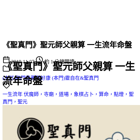
《聖真門》聖元師父親算 一生流年命盤
2019-11-07
約 1 分鐘閱讀
《聖真門》聖元師父親算 一生
流年命盤
(主打)熱門推薦與好康
(本門)靈自在&聖真門
一生流年
伏魔師，寺廟，道場，象棋占卜，算命，點燈，聖
真門，聖元