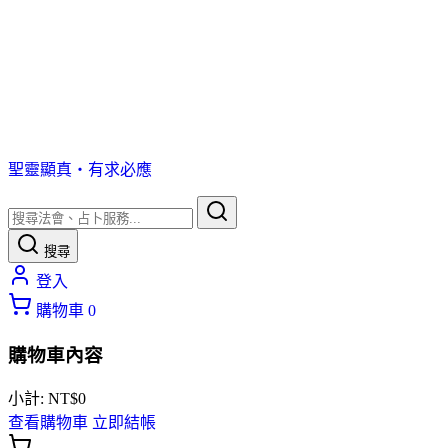
聖靈顯真・有求必應
搜尋
登入
購物車
0
購物車內容
小計:
NT$
0
查看購物車
立即結帳