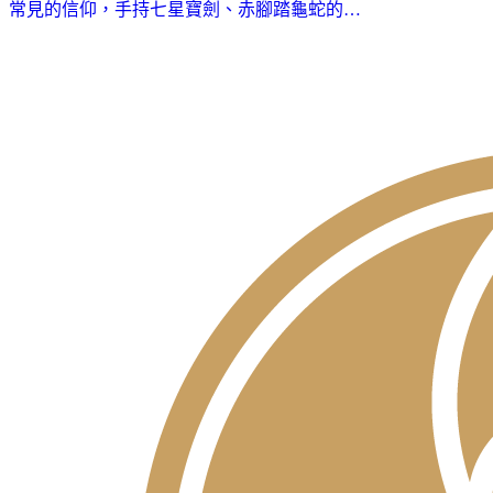
常見的信仰，手持七星寶劍、赤腳踏龜蛇的…