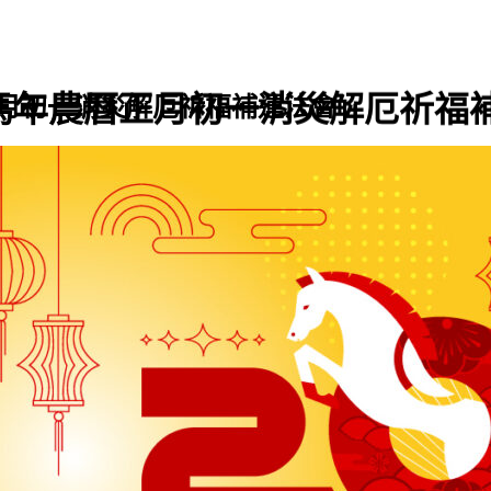
馬年農曆正月初一消災解厄祈福
月初一消災解厄祈福補運法會