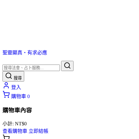
聖靈顯真・有求必應
搜尋
登入
購物車
0
購物車內容
小計:
NT$
0
查看購物車
立即結帳