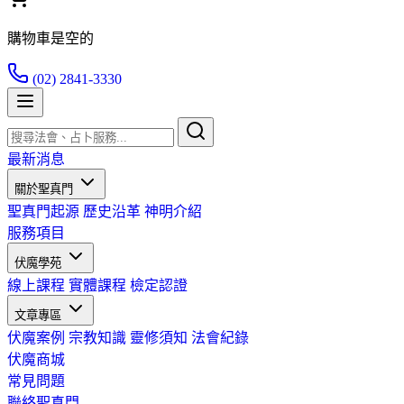
購物車是空的
(02) 2841-3330
最新消息
關於聖真門
聖真門起源
歷史沿革
神明介紹
服務項目
伏魔學苑
線上課程
實體課程
檢定認證
文章專區
伏魔案例
宗教知識
靈修須知
法會紀錄
伏魔商城
常見問題
聯絡聖真門