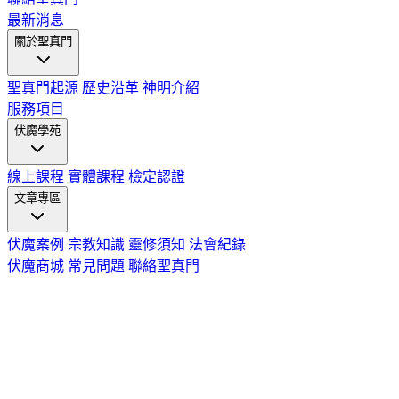
最新消息
關於聖真門
聖真門起源
歷史沿革
神明介紹
服務項目
伏魔學苑
線上課程
實體課程
檢定認證
文章專區
伏魔案例
宗教知識
靈修須知
法會紀錄
伏魔商城
常見問題
聯絡聖真門