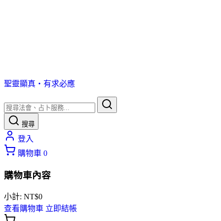
聖靈顯真・有求必應
搜尋
登入
購物車
0
購物車內容
小計:
NT$
0
查看購物車
立即結帳