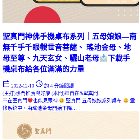
聖真門神佛手機桌布系列｜五母娘娘—南
無千手千眼觀世音菩薩、 瑤池金母、地
母至尊、九天玄女、驪山老母
下載手
機桌布給各位滿滿的力量
2022-12-10
約 4 分鐘閱讀
(主打)熱門推薦與好康
(本門)靈自在&聖真門
不在聖真門
也能見眾神
聖真門 五母娘娘系列桌布
靈
修系統中，由瑤池金母開始下降…