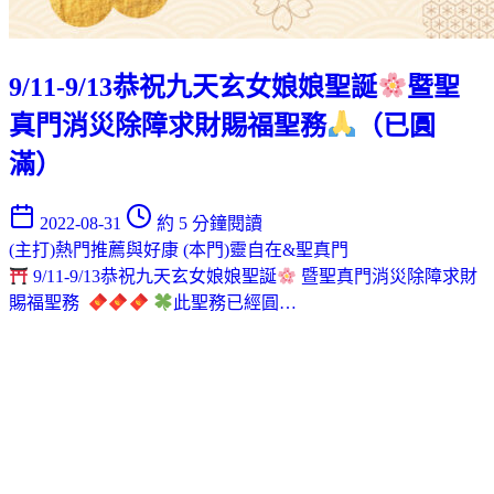
9/11-9/13恭祝九天玄女娘娘聖誕
暨聖
真門消災除障求財賜福聖務
（已圓
滿）
2022-08-31
約 5 分鐘閱讀
(主打)熱門推薦與好康
(本門)靈自在&聖真門
9/11-9/13恭祝九天玄女娘娘聖誕
暨聖真門消災除障求財
賜福聖務
此聖務已經圓…