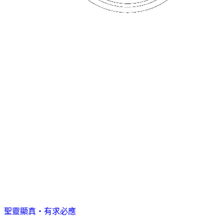
聖靈顯真・有求必應