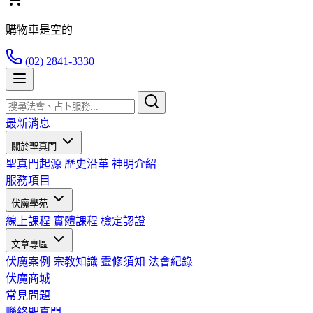
購物車是空的
(02) 2841-3330
最新消息
關於聖真門
聖真門起源
歷史沿革
神明介紹
服務項目
伏魔學苑
線上課程
實體課程
檢定認證
文章專區
伏魔案例
宗教知識
靈修須知
法會紀錄
伏魔商城
常見問題
聯絡聖真門