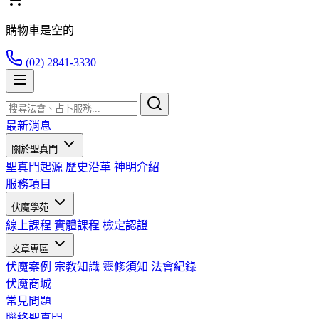
購物車是空的
(02) 2841-3330
最新消息
關於聖真門
聖真門起源
歷史沿革
神明介紹
服務項目
伏魔學苑
線上課程
實體課程
檢定認證
文章專區
伏魔案例
宗教知識
靈修須知
法會紀錄
伏魔商城
常見問題
聯絡聖真門