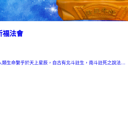
祈福法會
人類生命繫乎於天上星辰，自古有北斗註生，南斗註死之說法…