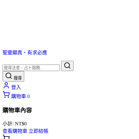
聖靈顯真・有求必應
搜尋
登入
購物車
0
購物車內容
小計:
NT$
0
查看購物車
立即結帳