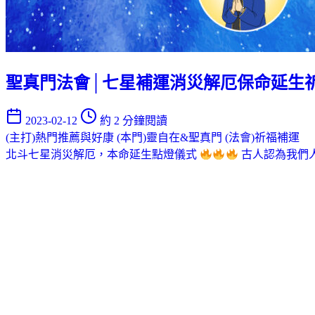
聖真門法會│七星補運消災解厄保命延生
2023-02-12
約 2 分鐘閱讀
(主打)熱門推薦與好康
(本門)靈自在&聖真門
(法會)祈福補運
北斗七星消災解厄，本命延生點燈儀式
古人認為我們