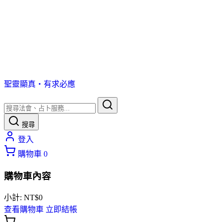
聖靈顯真・有求必應
搜尋
登入
購物車
0
購物車內容
小計:
NT$
0
查看購物車
立即結帳