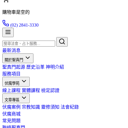
購物車是空的
(02) 2841-3330
最新消息
關於聖真門
聖真門起源
歷史沿革
神明介紹
服務項目
伏魔學苑
線上課程
實體課程
檢定認證
文章專區
伏魔案例
宗教知識
靈修須知
法會紀錄
伏魔商城
常見問題
聯絡聖真門