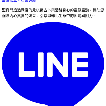
聖靈顯真・有求必應
聖真門透過深度的象棋卦占卜與活絡身心的靈修靈動，協助您
洞悉內心真實的聲音，引導您轉化生命中的困境與阻力。