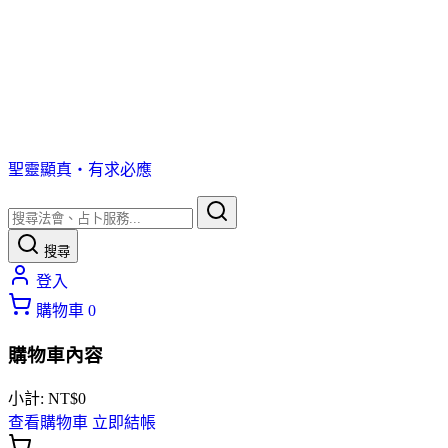
聖靈顯真・有求必應
搜尋
登入
購物車
0
購物車內容
小計:
NT$
0
查看購物車
立即結帳