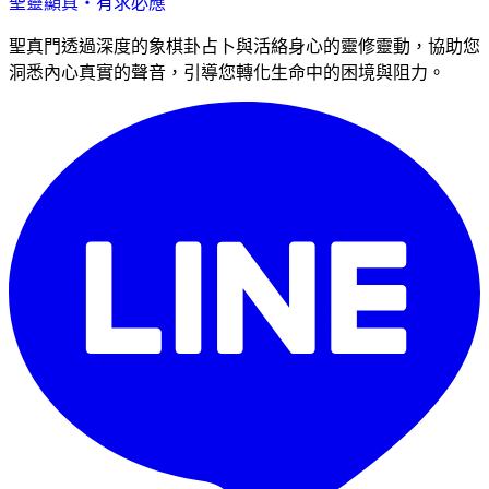
聖靈顯真・有求必應
聖真門透過深度的象棋卦占卜與活絡身心的靈修靈動，協助您
洞悉內心真實的聲音，引導您轉化生命中的困境與阻力。