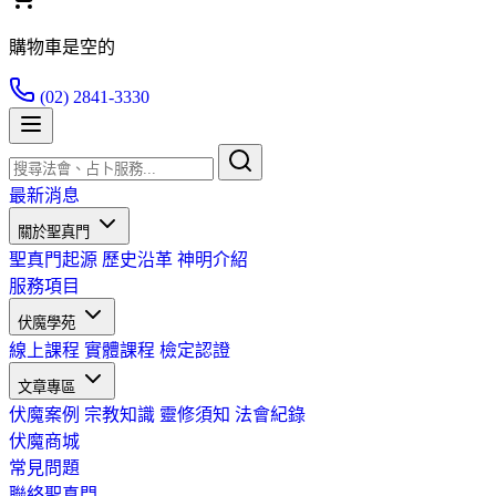
購物車是空的
(02) 2841-3330
最新消息
關於聖真門
聖真門起源
歷史沿革
神明介紹
服務項目
伏魔學苑
線上課程
實體課程
檢定認證
文章專區
伏魔案例
宗教知識
靈修須知
法會紀錄
伏魔商城
常見問題
聯絡聖真門