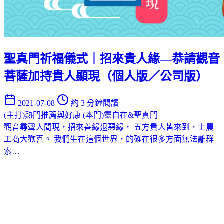
聖真門祈福儀式｜招來貴人緣—恭請觀音
菩薩加持貴人顯現（個人版／公司版）
2021-07-08
約 3 分鐘閱讀
(主打)熱門推薦與好康
(本門)靈自在&聖真門
觀音尋聲人間現，招來善緣退惡緣， 五方貴人皆來到，士農
工商大歡喜。 我們生在這個世界，的確在很多方面無法離群
索…