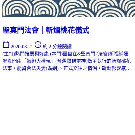
聖真門法會｜斬爛桃花儀式
2020-08-21
約 2 分鐘閱讀
(主打)熱門推薦與好康
(本門)靈自在&聖真門
(法會)祈福補運
聖真門由「飯繩大權現」(台灣敬稱雷神)做主執行的斬爛桃花
法事，能幫合法夫妻(婚姻)、正式交往之情侶，斬斷影響感…