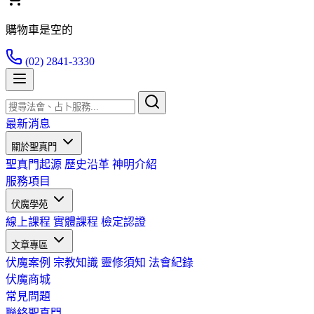
購物車是空的
(02) 2841-3330
最新消息
關於聖真門
聖真門起源
歷史沿革
神明介紹
服務項目
伏魔學苑
線上課程
實體課程
檢定認證
文章專區
伏魔案例
宗教知識
靈修須知
法會紀錄
伏魔商城
常見問題
聯絡聖真門