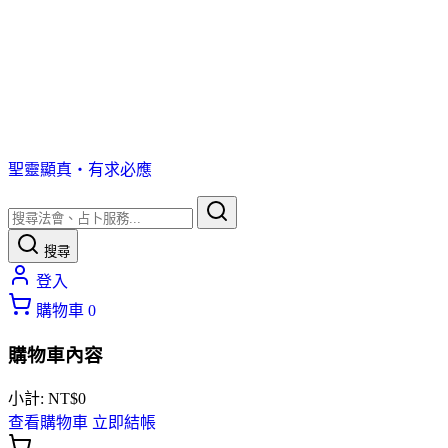
聖靈顯真・有求必應
搜尋
登入
購物車
0
購物車內容
小計:
NT$
0
查看購物車
立即結帳