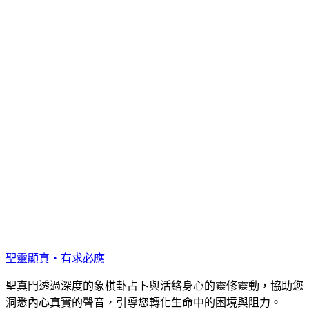
聖靈顯真・有求必應
聖真門透過深度的象棋卦占卜與活絡身心的靈修靈動，協助您
洞悉內心真實的聲音，引導您轉化生命中的困境與阻力。