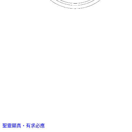
聖靈顯真・有求必應