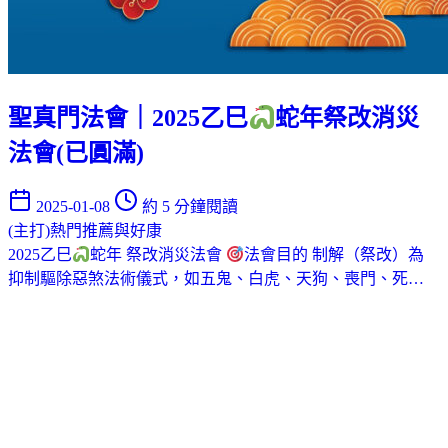
聖真門法會｜2025乙巳
蛇年祭改消災
法會(已圓滿)
2025-01-08
約 5 分鐘閱讀
(主打)熱門推薦與好康
2025乙巳
蛇年 祭改消災法會
法會目的 制解（祭改）為
抑制驅除惡煞法術儀式，如五鬼、白虎、天狗、喪門、死…