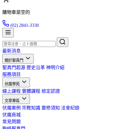
購物車是空的
(02) 2841-3330
最新消息
關於聖真門
聖真門起源
歷史沿革
神明介紹
服務項目
伏魔學苑
線上課程
實體課程
檢定認證
文章專區
伏魔案例
宗教知識
靈修須知
法會紀錄
伏魔商城
常見問題
聯絡聖真門