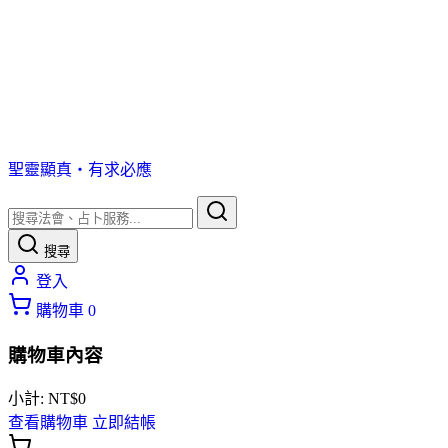
聖靈顯真・有求必應
搜尋
登入
購物車
0
購物車內容
小計:
NT$
0
查看購物車
立即結帳