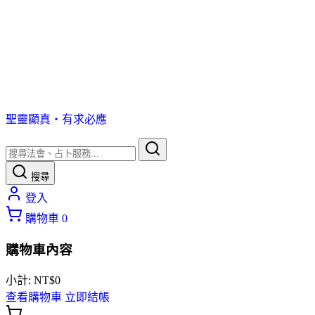
聖靈顯真・有求必應
搜尋
登入
購物車
0
購物車內容
小計:
NT$
0
查看購物車
立即結帳