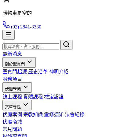
購物車是空的
(02) 2841-3330
最新消息
關於聖真門
聖真門起源
歷史沿革
神明介紹
服務項目
伏魔學苑
線上課程
實體課程
檢定認證
文章專區
伏魔案例
宗教知識
靈修須知
法會紀錄
伏魔商城
常見問題
聯絡聖真門