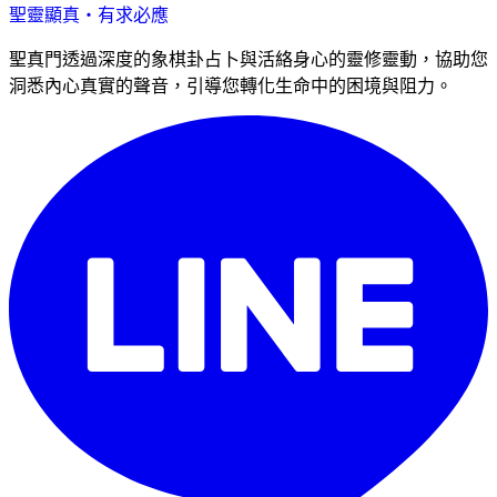
聖靈顯真・有求必應
聖真門透過深度的象棋卦占卜與活絡身心的靈修靈動，協助您
洞悉內心真實的聲音，引導您轉化生命中的困境與阻力。