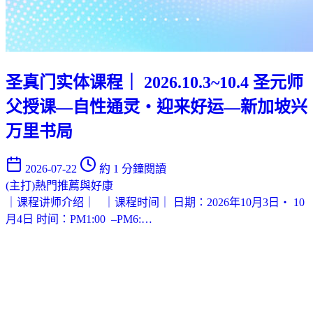
圣真门实体课程｜ 2026.10.3~10.4 圣元师
父授课—自性通灵・迎来好运—新加坡兴
万里书局
2026-07-22
約 1 分鐘閱讀
(主打)熱門推薦與好康
｜课程讲师介绍｜ ｜课程时间｜ 日期：2026年10月3日‧ 10
月4日 时间：PM1:00 –PM6:…