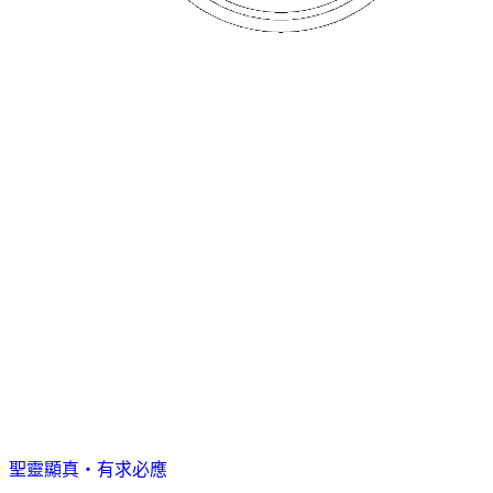
聖靈顯真・有求必應