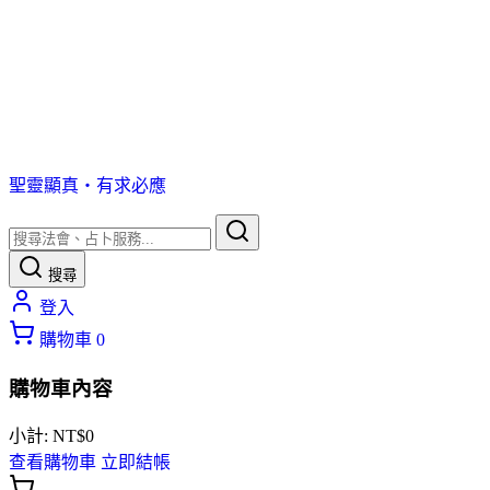
聖靈顯真・有求必應
搜尋
登入
購物車
0
購物車內容
小計:
NT$
0
查看購物車
立即結帳