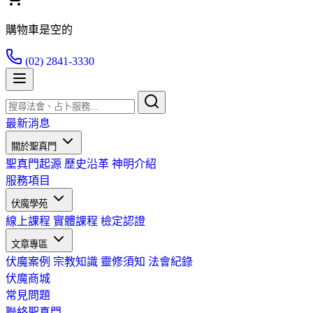
購物車是空的
(02) 2841-3330
最新消息
關於聖真門
聖真門起源
歷史沿革
神明介紹
服務項目
伏魔學苑
線上課程
實體課程
檢定認證
文章專區
伏魔案例
宗教知識
靈修須知
法會紀錄
伏魔商城
常見問題
聯絡聖真門