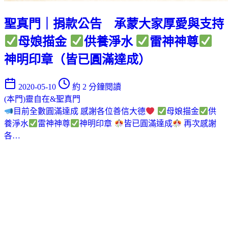
聖真門｜捐款公告 承蒙大家厚愛與支持
母娘描金
供養淨水
雷神神尊
神明印章（皆已圓滿達成）
2020-05-10
約 2 分鐘閱讀
(本門)靈自在&聖真門
目前全數圓滿達成 感謝各位善信大德
母娘描金
供
養淨水
雷神神尊
神明印章
皆已圓滿達成
再次感謝
各…