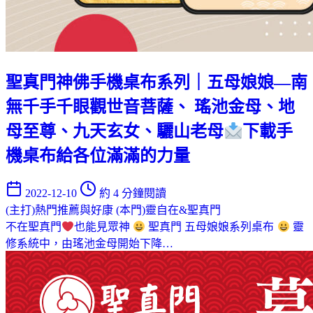
聖真門神佛手機桌布系列｜五母娘娘—南
無千手千眼觀世音菩薩、 瑤池金母、地
母至尊、九天玄女、驪山老母
下載手
機桌布給各位滿滿的力量
2022-12-10
約 4 分鐘閱讀
(主打)熱門推薦與好康
(本門)靈自在&聖真門
不在聖真門
也能見眾神
聖真門 五母娘娘系列桌布
靈
修系統中，由瑤池金母開始下降…