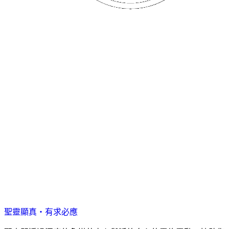
聖靈顯真・有求必應