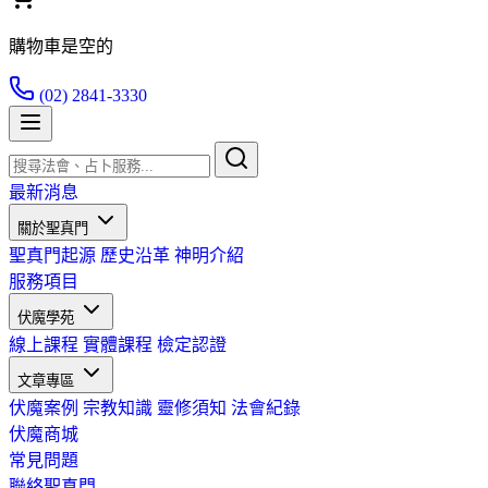
購物車是空的
(02) 2841-3330
最新消息
關於聖真門
聖真門起源
歷史沿革
神明介紹
服務項目
伏魔學苑
線上課程
實體課程
檢定認證
文章專區
伏魔案例
宗教知識
靈修須知
法會紀錄
伏魔商城
常見問題
聯絡聖真門