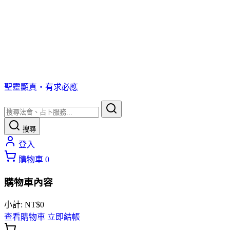
聖靈顯真・有求必應
搜尋
登入
購物車
0
購物車內容
小計:
NT$
0
查看購物車
立即結帳