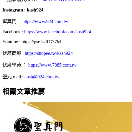
Instagram : kash924
聖真門 ：
https://www.924.com.tw
Facebook :
https://www.facebook.com/kash924
Youtube : https://pse.is/RG37M
伏魔商城 :
https://shopee.tw/kash924
伏魔學苑 ：
https://www.7885.com.tw
聖元 mail :
kash@924.com.tw
相關文章推薦