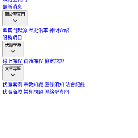
最新消息
關於聖真門
聖真門起源
歷史沿革
神明介紹
服務項目
伏魔學苑
線上課程
實體課程
檢定認證
文章專區
伏魔案例
宗教知識
靈修須知
法會紀錄
伏魔商城
常見問題
聯絡聖真門