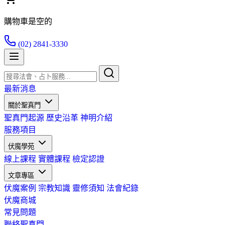
購物車是空的
(02) 2841-3330
最新消息
關於聖真門
聖真門起源
歷史沿革
神明介紹
服務項目
伏魔學苑
線上課程
實體課程
檢定認證
文章專區
伏魔案例
宗教知識
靈修須知
法會紀錄
伏魔商城
常見問題
聯絡聖真門