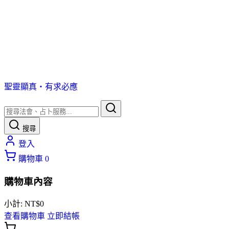
聖靈顯真・有求必應
搜尋
登入
購物車
0
購物車內容
小計:
NT$
0
查看購物車
立即結帳