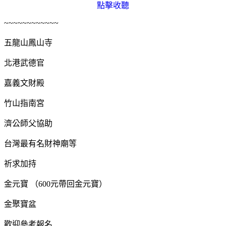
點擊收聽
~~~~~~~~~~~~
五龍山鳳山寺
北港武德官
嘉義文財殿
竹山指南宮
濟公師父協助
台灣最有名財神廟等
祈求加持
金元寶 （600元帶回金元寶）
金聚寶盆
歡迎參考報名