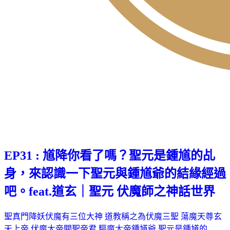
EP31 : 馗降你看了嗎？聖元是鍾馗的乩
身，來認識一下聖元與鍾馗爺的結緣經過
吧。feat.道玄｜聖元 伏魔師之神話世界
聖真門降妖伏魔有三位大神 道教稱之為伏魔三聖 蕩魔天尊玄
天上帝 伏魔大帝關聖帝君 驅魔大帝鍾馗爺 聖元是鍾馗的…