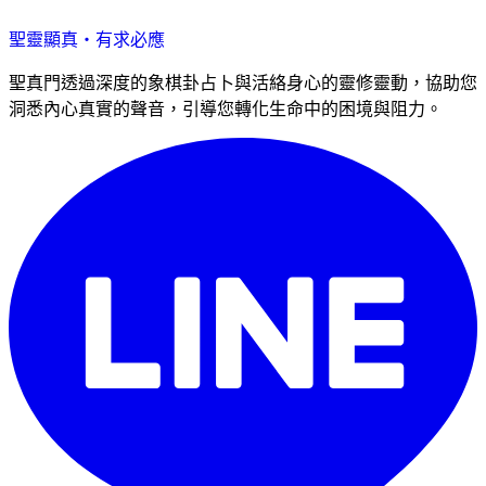
聖靈顯真・有求必應
聖真門透過深度的象棋卦占卜與活絡身心的靈修靈動，協助您
洞悉內心真實的聲音，引導您轉化生命中的困境與阻力。