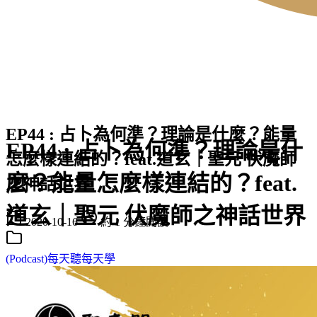
EP44 : 占卜為何準？理論是什麼？能量
EP44 : 占卜為何準？理論是什
怎麼樣連結的？feat.道玄｜聖元 伏魔師
麼？能量怎麼樣連結的？feat.
之神話世界
道玄｜聖元 伏魔師之神話世界
2020-10-16
約 1 分鐘閱讀
(Podcast)每天聽每天學