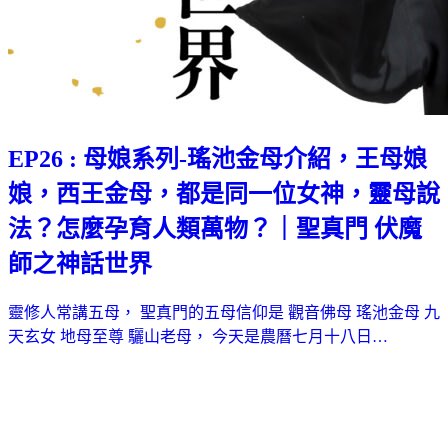
EP26 : 母娘系列-瑤池金母介紹，王母娘
娘，西王金母，都是同一位女神，靈母說
法？怎麼孕育人類萬物？｜聖真門 伏魔
師之神話世界
靈修人常講五母， 聖真門的五母信仰是 觀音佛母 瑤池金母 九
天玄女 地母至尊 驪山老母， 今天是農曆七月十八日…