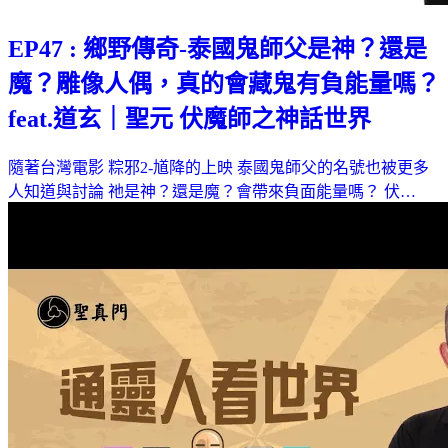
EP47 : 鄉野傳奇-泰國鬼師父是神？還是
魔？雕像人偶，真的會藏鬼有負能量嗎？
feat.道玄｜聖元 伏魔師之神話世界
隨著台灣電影 粽邪2-馗降的上映 泰國鬼師父的名號也被更多
人知道與討論 祂是神？還是魔？會帶來負面能量嗎？ 伏…