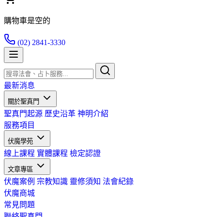
購物車是空的
(02) 2841-3330
最新消息
關於聖真門
聖真門起源
歷史沿革
神明介紹
服務項目
伏魔學苑
線上課程
實體課程
檢定認證
文章專區
伏魔案例
宗教知識
靈修須知
法會紀錄
伏魔商城
常見問題
聯絡聖真門