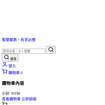
聖靈顯真・有求必應
搜尋
登入
購物車
0
購物車內容
小計:
NT$
0
查看購物車
立即結帳