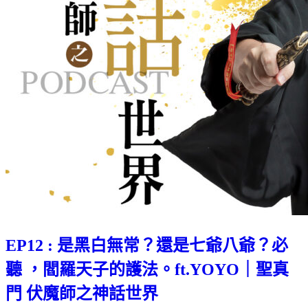
EP12 : 是黑白無常？還是七爺八爺？必
聽 ，閻羅天子的護法。ft.YOYO｜聖真
門 伏魔師之神話世界