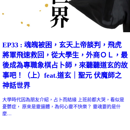
EP33 : 魂魄被困，玄天上帝談判，飛虎
將軍飛速救回，從大學生，外商ＯＬ，最
後成為專職象棋占卜師，來聽聽道玄的故
事吧！（上）feat.道玄｜聖元 伏魔師之
神話世界
大學時代因為朋友介紹，占卜而結緣 上班前都大哭，看似是
憂鬱症， 原來是靈逼體，為何心靈不快樂？ 靈魂要的是什
麼…