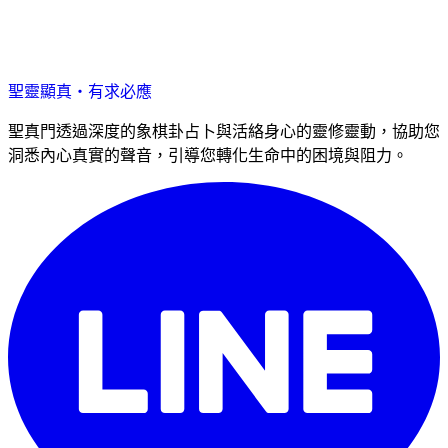
聖靈顯真・有求必應
聖真門透過深度的象棋卦占卜與活絡身心的靈修靈動，協助您
洞悉內心真實的聲音，引導您轉化生命中的困境與阻力。