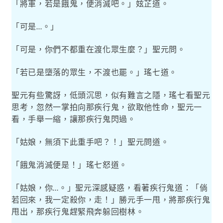
「將軍，若是餓鬼，便消滅吧。」妶芷道。
「可是
。」
…
「可是，你們不都重在渡化眾生麼？」聖元問。
「若已是墮落的眾生，不渡也罷。」瑤七道。
聖元有些驚訝，低頭沉思，似有難言之隱，瑤七看聖元
思考，忽然一掌拍向那疾行鬼，欲取他性命，聖元一
看，手舉一縮，讓那疾行鬼閃過。
「姑娘，無須下此重手吧？！」聖元問道。
「餓鬼消滅便是！」瑤七怒道。
「姑娘，你
。」聖元深感疑惑，看著疾行鬼道：「倘
…
若回來，我一定殺你，走！」勝元手一甩，將那疾行鬼
甩出，那疾行鬼趕緊飛奔躲回樹林。