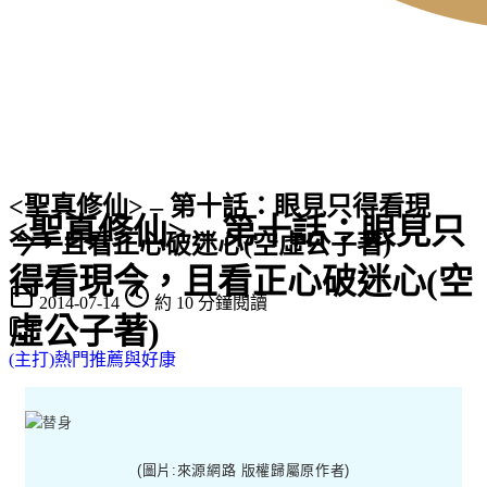
<聖真修仙> – 第十話：眼見只得看現
<聖真修仙> – 第十話：眼見只
今，且看正心破迷心(空虛公子著)
得看現今，且看正心破迷心(空
2014-07-14
約 10 分鐘閱讀
虛公子著)
(主打)熱門推薦與好康
(圖片:來源網路 版權歸屬原作者)