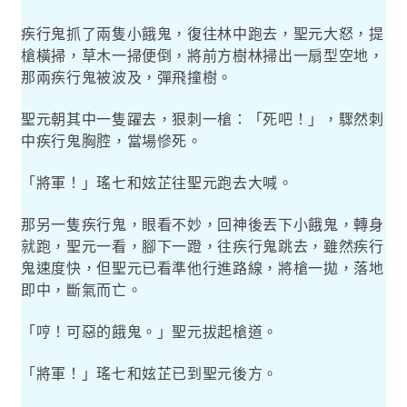
疾行鬼抓了兩隻小餓鬼，復往林中跑去，聖元大怒，提
槍橫掃，草木一掃便倒，將前方樹林掃出一扇型空地，
那兩疾行鬼被波及，彈飛撞樹。
聖元朝其中一隻躍去，狠刺一槍：「死吧！」，驟然刺
中疾行鬼胸腔，當場慘死。
「將軍！」瑤七和妶芷往聖元跑去大喊。
那另一隻疾行鬼，眼看不妙，回神後丟下小餓鬼，轉身
就跑，聖元一看，腳下一蹬，往疾行鬼跳去，雖然疾行
鬼速度快，但聖元已看準他行進路線，將槍一拋，落地
即中，斷氣而亡。
「哼！可惡的餓鬼。」聖元拔起槍道。
「將軍！」瑤七和妶芷已到聖元後方。