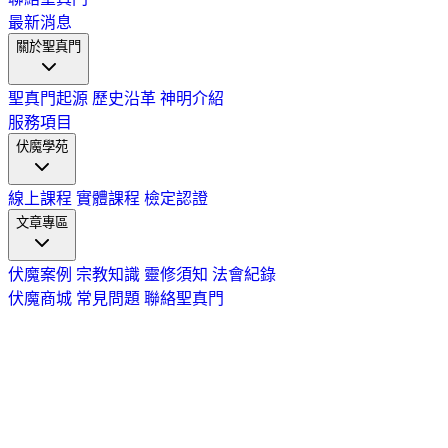
最新消息
關於聖真門
聖真門起源
歷史沿革
神明介紹
服務項目
伏魔學苑
線上課程
實體課程
檢定認證
文章專區
伏魔案例
宗教知識
靈修須知
法會紀錄
伏魔商城
常見問題
聯絡聖真門