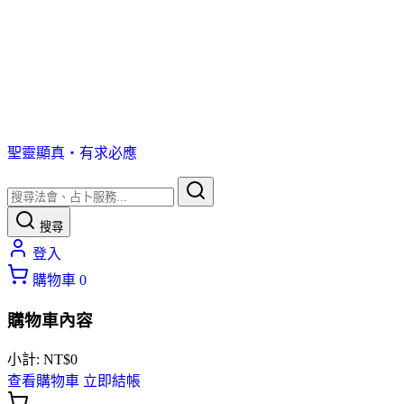
聖靈顯真・有求必應
搜尋
登入
購物車
0
購物車內容
小計:
NT$
0
查看購物車
立即結帳