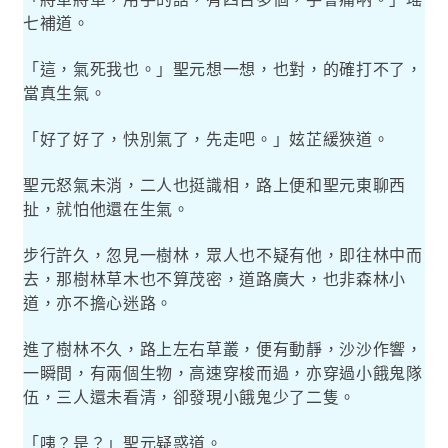
七補道。
「這，氣死我也。」聖元想一想，也對，的確打不了，
當真生氣。
「好了好了，快別氣了，先走吧。」妶芷緩狹道。
聖元怒氣未消，二人也挺識相，路上便和聖元東聊西
扯，就怕他還在生氣。
步行許久，忽見一樹林，眾人也不疑有他，即往林中而
去，那樹林草木也不算茂密，道路廣大，也非森林小
道，亦不擔心迷路。
進了樹林不久，路上左右草叢，便有動靜，沙沙作響，
一瞬間，有兩個生物，高速穿梭而過，亦穿過小餓鬼隊
伍，三人還未看清，卻發現小餓鬼少了二隻。
「咦？是？」聖元疑惑道。