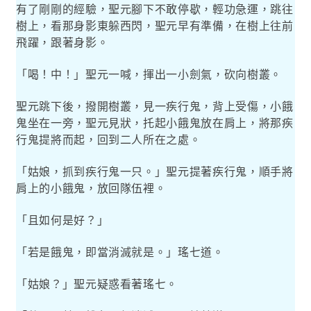
有了剛剛的經驗，聖元腳下不敢停歇，輕功急運，跳往
樹上，看那身影東躲西閃，聖元早有準備，在樹上往前
飛躍，跟著身影。
「喝！中！」聖元一喊，揮出一小劍氣，砍向樹叢。
聖元跳下後，撥開樹叢，見一疾行鬼，背上受傷，小餓
鬼坐在一旁，聖元見狀，托起小餓鬼放在肩上，將那疾
行鬼提將而起，回到二人所在之處。
「姑娘，抓到疾行鬼一只。」聖元提著疾行鬼，順手將
肩上的小餓鬼，放回隊伍裡。
「且如何是好？」
「若是餓鬼，即當消滅就是。」瑤七道。
「姑娘？」聖元疑惑看著瑤七。