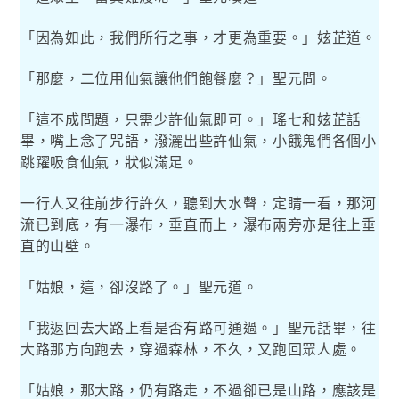
「因為如此，我們所行之事，才更為重要。」妶芷道。
「那麼，二位用仙氣讓他們飽餐麼？」聖元問。
「這不成問題，只需少許仙氣即可。」瑤七和妶芷話
畢，嘴上念了咒語，潑灑出些許仙氣，小餓鬼們各個小
跳躍吸食仙氣，狀似滿足。
一行人又往前步行許久，聽到大水聲，定睛一看，那河
流已到底，有一瀑布，垂直而上，瀑布兩旁亦是往上垂
直的山壁。
「姑娘，這，卻沒路了。」聖元道。
「我返回去大路上看是否有路可通過。」聖元話畢，往
大路那方向跑去，穿過森林，不久，又跑回眾人處。
「姑娘，那大路，仍有路走，不過卻已是山路，應該是