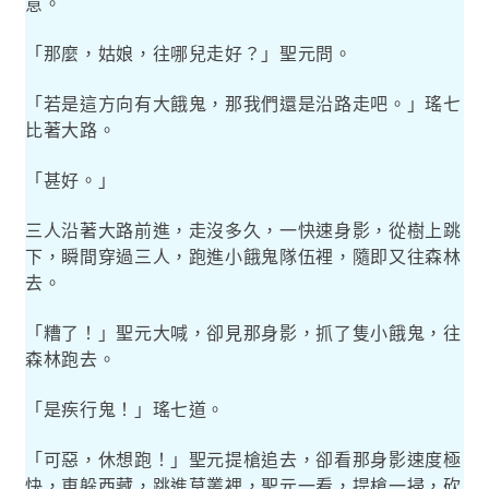
意。
「那麼，姑娘，往哪兒走好？」聖元問。
「若是這方向有大餓鬼，那我們還是沿路走吧。」瑤七
比著大路。
「甚好。」
三人沿著大路前進，走沒多久，一快速身影，從樹上跳
下，瞬間穿過三人，跑進小餓鬼隊伍裡，隨即又往森林
去。
「糟了！」聖元大喊，卻見那身影，抓了隻小餓鬼，往
森林跑去。
「是疾行鬼！」瑤七道。
「可惡，休想跑！」聖元提槍追去，卻看那身影速度極
快，東躲西藏，跳進草叢裡，聖元一看，提槍一掃，砍