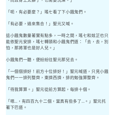
「而且身上太髒了，也需要洗澡。」
「呃，有必要麼？」瑤七看了下小餓鬼們。
「有必要，過來集合！」聖元又喊。
這小餓鬼數量著實有點多，一時之間，瑤七和妶芷也只
能依聖元安排，瑤七轉頭和小餓鬼們道：「去，去，別
怕，那將軍也是好人兒。」
小餓鬼們一聽，便紛紛往聖元那兒去。
「一個個排好！前方十位排好！」聖元喊道，只見小餓
鬼們一一排列整齊，東擠西擠，排的勉強算整齊。
「待我算算。」聖元從前方算起，每排十個。
「嗯
，有四百九十二個，當真有些多了
。」聖元托
…
…
著下巴道。