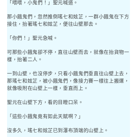
「喂喂，小鬼們！」聖元喊道。
那小餓鬼們，忽然推倒瑤七和妶芷，一群小餓鬼在下方
接住，抬著瑤七和妶芷，便往山壁那去。
「你們！」聖元急喊。
可那些小餓鬼卻不停，直往山壁而去，就像在抬貨物一
樣，抬著二人。
一到山壁，也沒停步，只看小餓鬼們垂直往山壁上去，
那瑤七和妶芷，被小餓鬼們，像接力賽一樣往上搬運，
就像吸附在山壁上一樣，垂直而上。
聖元在山壁下方，看的目瞪口呆。
「這些小餓鬼竟有如此天賦啊？」
沒多久，瑤七和妶芷已到瀑布頂端的山壁上。