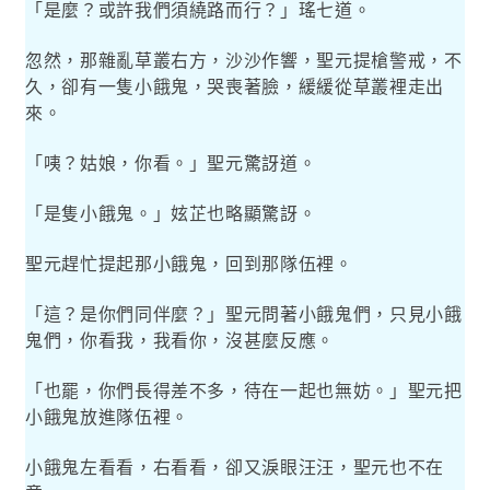
「是麼？或許我們須繞路而行？」瑤七道。
忽然，那雜亂草叢右方，沙沙作響，聖元提槍警戒，不
久，卻有一隻小餓鬼，哭喪著臉，緩緩從草叢裡走出
來。
「咦？姑娘，你看。」聖元驚訝道。
「是隻小餓鬼。」妶芷也略顯驚訝。
聖元趕忙提起那小餓鬼，回到那隊伍裡。
「這？是你們同伴麼？」聖元問著小餓鬼們，只見小餓
鬼們，你看我，我看你，沒甚麼反應。
「也罷，你們長得差不多，待在一起也無妨。」聖元把
小餓鬼放進隊伍裡。
小餓鬼左看看，右看看，卻又淚眼汪汪，聖元也不在