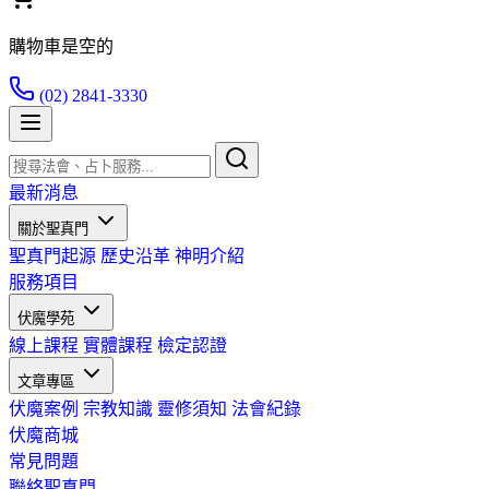
購物車是空的
(02) 2841-3330
最新消息
關於聖真門
聖真門起源
歷史沿革
神明介紹
服務項目
伏魔學苑
線上課程
實體課程
檢定認證
文章專區
伏魔案例
宗教知識
靈修須知
法會紀錄
伏魔商城
常見問題
聯絡聖真門