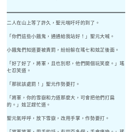
二人在山上等了許久，聖元喘吁吁的到了。
「你們這些小餓鬼，通通給我站好！」聖元大喊。
小餓鬼們知道要被責罰，紛紛躲在瑤七和妶芷後面。
「好了好了，將軍，且也別怒，他們開個玩笑麼。」瑤
七忍笑道。
「那就該處罰！」聖元作勢要打。
「將軍，你的雪嶽和力道那麼大，可會把他們打扁
的。」妶芷趕忙道。
聖元氣呼呼，放下雪嶽，改用手掌，作勢要打。
「將軍將軍，用手的話，有四百多個，手會痛吶。」瑤