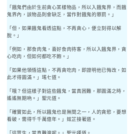
「餓鬼們由於生前貪心某樣物品，所以入餓鬼界，而餓
鬼界內，該物品則會缺乏，當作對餓鬼的懲罰。」
「但，如果餓鬼看透這點，不再貪心，便立刻得以解
脫。」
「例如，那食肉鬼，喜好食肉待客，所以入餓鬼界，貪
心吃肉，但如何都吃不飽。」
「如果他領悟這點，不再貪吃肉，即證明他已悔改，如
此才得圓滿。」瑤七道。
「哦？但這樣子對這些餓鬼，當真困難，那圓滿之時，
遙遙無期吶。」聖元道。
「確實如此，所以餓鬼也是無間之一，人的貪慾，要想
看破，需得千千萬億年。」妶芷接著道。
「這眾生，當真難渡呢。」聖元嘆道。