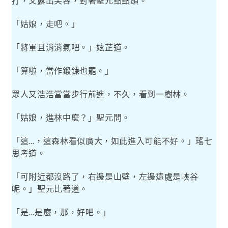
打，又露出笑容，對著聖元點點頭。
「姑娘，走吧。」
「將軍且消消氣吧。」妶芷道。
「算啦，當作鍛鍊也罷。」
眾人又浩浩當當步行前進，不久，看到一樹林。
「姑娘，進林中麼？」聖元問。
「這
，這森林看似廣大，如此進入可能不好。」瑤七
…
思考道。
「可附近都沒路了，右邊是山壁，左邊遠處是峽谷
呢。」聖元比著道。
「是
是麼，那，好吧。」
…