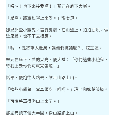
「喂～！也下來接我啊！」聖元在底下大喊。
「是啊，將軍也得上來呀。」瑤七道。
卻見那些小餓鬼，當真皮癢，在山壁上，拍拍屁股，做
些鬼臉，也不下去接應。
「呃
，是將軍太嚴厲，讓他們抗議麼？」妶芷道。
…
聖元在底下，看的火光，便大喊：「你們這些小餓鬼，
待我上去你們可就完蛋啦！」
話畢，便跑往大路去，欲走山路上山。
「這些小餓鬼，當真頑皮，呵呵。」瑤七和妶芷笑道。
「可憐將軍得爬山上來了。」
那聖元跑了個大半圈，從山路跑上山。