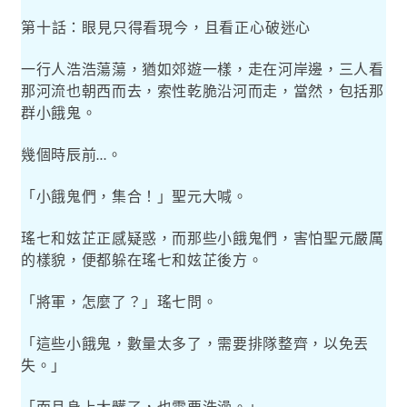
第十話：眼見只得看現今，且看正心破迷心
一行人浩浩蕩蕩，猶如郊遊一樣，走在河岸邊，三人看
那河流也朝西而去，索性乾脆沿河而走，當然，包括那
群小餓鬼。
幾個時辰前
。
…
「小餓鬼們，集合！」聖元大喊。
瑤七和妶芷正感疑惑，而那些小餓鬼們，害怕聖元嚴厲
的樣貌，便都躲在瑤七和妶芷後方。
「將軍，怎麼了？」瑤七問。
「這些小餓鬼，數量太多了，需要排隊整齊，以免丟
失。」