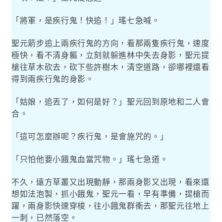
「將軍，是疾行鬼！快追！」瑤七急喊。
聖元箭步追上兩疾行鬼的方向，看那兩隻疾行鬼，速度
極快，看不清身軀，立刻就躲進林中失去身影，聖元提
槍往草木砍去，砍下些許樹木，清空道路，卻哪裡還看
得到兩疾行鬼的身影。
「姑娘，追丟了，如何是好？」聖元回到原地和二人會
合。
「這可怎麼辦呢？疾行鬼，是會施咒的。」
「只怕他要小餓鬼血當咒物。」瑤七急道。
不久，遠方草叢又出現動靜，那兩身影又出現，看來還
想如法泡製，抓小餓鬼，聖元一看，早有準備，提槍而
躍，兩身影快速穿梭，往小餓鬼群衝去，那聖元往地上
一刺，已然落空。