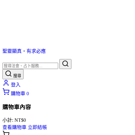
聖靈顯真・有求必應
搜尋
登入
購物車
0
購物車內容
小計:
NT$
0
查看購物車
立即結帳