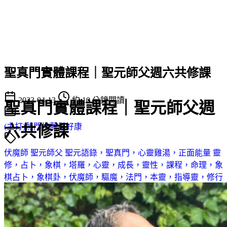
聖真門實體課程｜聖元師父週六共修課
2023-04-13
約 10 分鐘閱讀
聖真門實體課程｜聖元師父週
六共修課
(主打)熱門推薦與好康
伏魔師
聖元師父
聖元語錄，聖真門，心靈雞湯，正面能量
靈
修，占卜，象棋，塔羅，心靈，成長，靈性，課程，命理，象
棋占卜，象棋卦，伏魔師，驅魔，法門，本靈，指導靈，修行