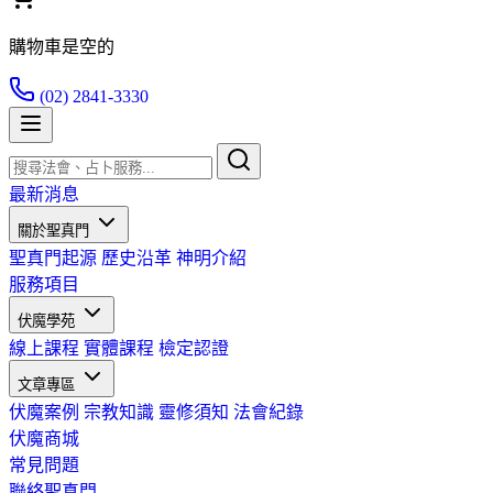
購物車是空的
(02) 2841-3330
最新消息
關於聖真門
聖真門起源
歷史沿革
神明介紹
服務項目
伏魔學苑
線上課程
實體課程
檢定認證
文章專區
伏魔案例
宗教知識
靈修須知
法會紀錄
伏魔商城
常見問題
聯絡聖真門