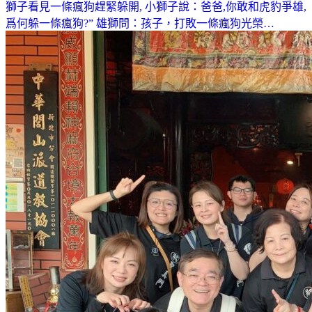
獅子看見一條瘋狗趕緊躲開, 小獅子說：爸爸,你敢和虎豹爭雄,
爲何躲一條瘋狗?” 雄獅問：孩子，打敗一條瘋狗光榮…