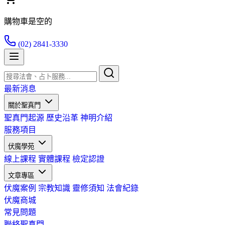
購物車是空的
(02) 2841-3330
最新消息
關於聖真門
聖真門起源
歷史沿革
神明介紹
服務項目
伏魔學苑
線上課程
實體課程
檢定認證
文章專區
伏魔案例
宗教知識
靈修須知
法會紀錄
伏魔商城
常見問題
聯絡聖真門