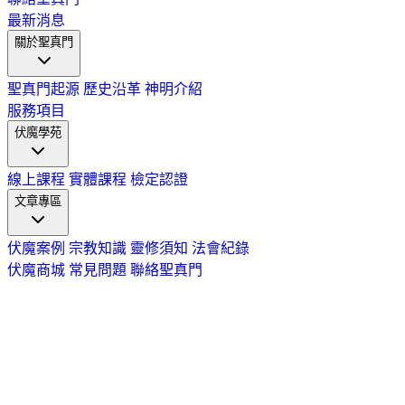
最新消息
關於聖真門
聖真門起源
歷史沿革
神明介紹
服務項目
伏魔學苑
線上課程
實體課程
檢定認證
文章專區
伏魔案例
宗教知識
靈修須知
法會紀錄
伏魔商城
常見問題
聯絡聖真門