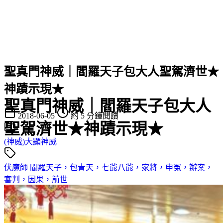
聖真門神威｜閻羅天子包大人聖駕濟世★
神蹟示現★
聖真門神威｜閻羅天子包大人
2018-06-05
約 5 分鐘閱讀
聖駕濟世★神蹟示現★
(神威)大顯神威
伏魔師
閻羅天子，包青天，七爺八爺，家將，申冤，辦案，
審判，因果，前世