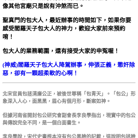
像其他宮廟只是說有沖煞而已。
聖真門的包大人，最近辦事的時間如下，如果你要
感受閻羅天子包大人的神力，歡迎大家前來預約
唷！
包大人的業務範圍，還有接受大家的申冤喔！
(神威)閻羅天子包大人降駕辦事，伸張正義，懲奸除
惡，卻有一顆超柔軟的心啊！
北宋官員包拯清廉公正，被後世尊稱「包青天」。「包公」形
象深入人心，面黑黑，眉心有個月形，斷案如神。
但據河南省開封包公研究會副會長李良學指出，現實中的包公
與傳說完全不同，是一個白面書生。
李良學說，宋代史書根本沒有包公黑臉的記載，這說明包拯臉