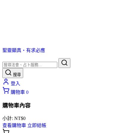
聖靈顯真・有求必應
搜尋
登入
購物車
0
購物車內容
小計:
NT$
0
查看購物車
立即結帳