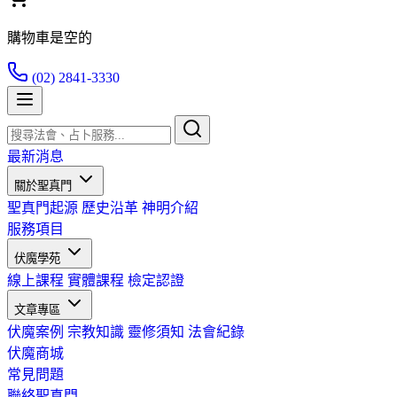
購物車是空的
(02) 2841-3330
最新消息
關於聖真門
聖真門起源
歷史沿革
神明介紹
服務項目
伏魔學苑
線上課程
實體課程
檢定認證
文章專區
伏魔案例
宗教知識
靈修須知
法會紀錄
伏魔商城
常見問題
聯絡聖真門