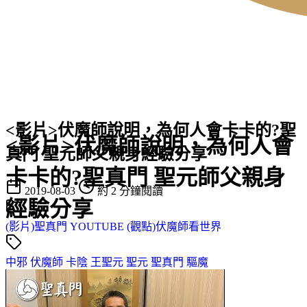
<影片>伏魔師說明，為何人會卡卡的?聖
<影片>伏魔師說明，為何人會
真門 聖元師父親身經驗分享
卡卡的?聖真門 聖元師父親身
2019-08-03
約 2 分鐘閱讀
經驗分享
(影片)聖真門 YOUTUBE
(觀點)伏魔師看世界
中邪
伏魔師
卡陰
王聖元
聖元
聖真門
驅魔