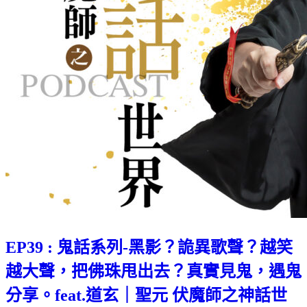
EP39 : 鬼話系列-黑影？詭異歌聲？越笑
越大聲，把佛珠甩出去？真實見鬼，遇鬼
分享。feat.道玄｜聖元 伏魔師之神話世