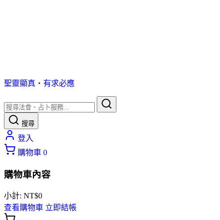
聖靈顯真・有求必應
搜尋
登入
購物車
0
購物車內容
小計:
NT$
0
查看購物車
立即結帳