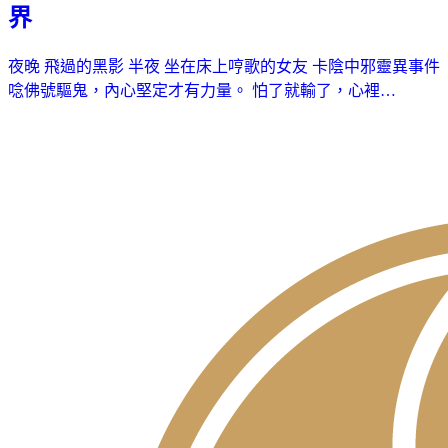
界
夜晚 飛過的黑影 半夜 坐在床上哼歌的女友 卡陰中邪靈異事件
唸佛號驅鬼，內心堅定才有力量。 怕了就輸了，心裡…