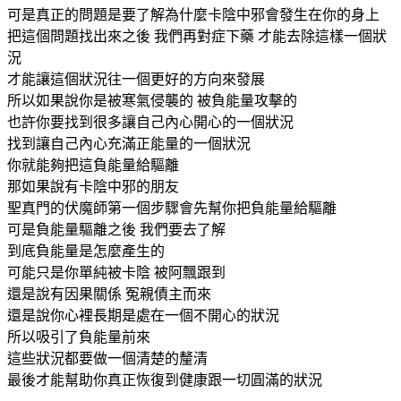
可是真正的問題是要了解為什麼卡陰中邪會發生在你的身上
把這個問題找出來之後 我們再對症下藥 才能去除這樣一個狀
況
才能讓這個狀況往一個更好的方向來發展
所以如果說你是被寒氣侵襲的 被負能量攻擊的
也許你要找到很多讓自己內心開心的一個狀況
找到讓自己內心充滿正能量的一個狀況
你就能夠把這負能量給驅離
那如果說有卡陰中邪的朋友
聖真門的伏魔師第一個步驟會先幫你把負能量給驅離
可是負能量驅離之後 我們要去了解
到底負能量是怎麼產生的
可能只是你單純被卡陰 被阿飄跟到
還是說有因果關係 冤親債主而來
還是說你心裡長期是處在一個不開心的狀況
所以吸引了負能量前來
這些狀況都要做一個清楚的釐清
最後才能幫助你真正恢復到健康跟一切圓滿的狀況