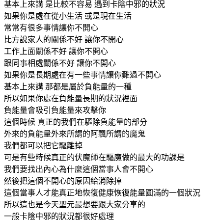
基本上來講 是比較不容易 遇到卡陰中邪的狀況
如果你是處在從小生活 或是現在生活
常常有很多事情讓你不開心
比方說家人的關係不好 讓你不開心
工作上面關係不好 讓你不開心
跟同事相處關係不好 讓你不開心
如果你是長期處在有一些事情讓你難過不開心
基本上來講 那都是屬於負能量的一種
所以如果你處在負能量長期的狀況裡面
負能量會吸引負能量來攻擊你
這個時候 真正的我們在驅除負能量的部分
外來的負能量外來所謂的阿飄所謂的魔鬼
我們都可以把它驅離掉
可是有些時候真正的伏魔師在驅魔做的最大的功課是
我們要找出內心為什麼這個當事人會不開心
然後把這個不開心的原因給消除掉
這個當事人才能真正地恢復健康恢復能量圓滿的一個狀況
所以這也是今天聖元最想要跟大家分享的
一般卡陰中邪的狀況都很好處理