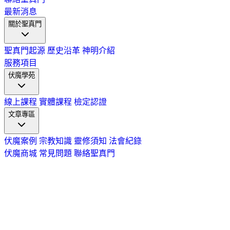
最新消息
關於聖真門
聖真門起源
歷史沿革
神明介紹
服務項目
伏魔學苑
線上課程
實體課程
檢定認證
文章專區
伏魔案例
宗教知識
靈修須知
法會紀錄
伏魔商城
常見問題
聯絡聖真門