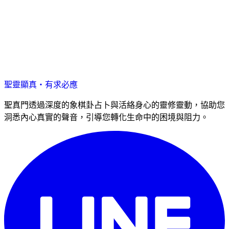
聖靈顯真・有求必應
聖真門透過深度的象棋卦占卜與活絡身心的靈修靈動，協助您
洞悉內心真實的聲音，引導您轉化生命中的困境與阻力。