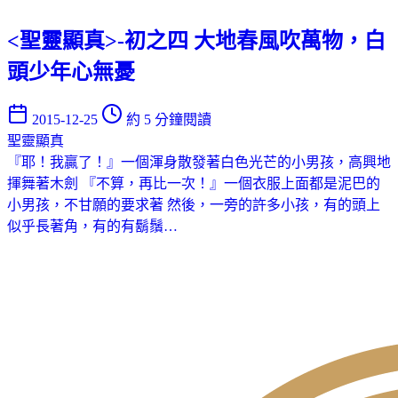
<聖靈顯真>-初之四 大地春風吹萬物，白
頭少年心無憂
2015-12-25
約 5 分鐘閱讀
聖靈顯真
『耶！我贏了！』一個渾身散發著白色光芒的小男孩，高興地
揮舞著木劍 『不算，再比一次！』一個衣服上面都是泥巴的
小男孩，不甘願的要求著 然後，一旁的許多小孩，有的頭上
似乎長著角，有的有鬍鬚…