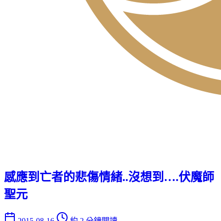
感應到亡者的悲傷情緒..沒想到….伏魔師
聖元
2015-08-16
約 2 分鐘閱讀