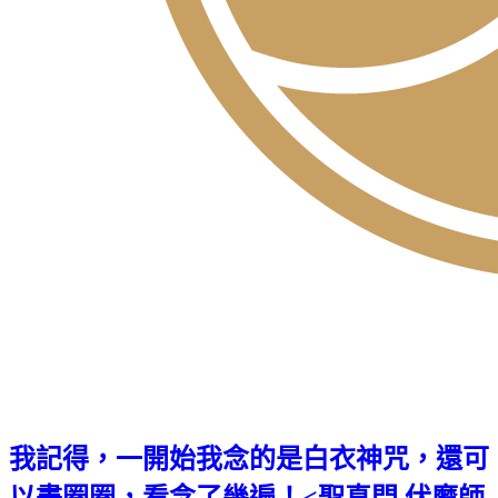
我記得，一開始我念的是白衣神咒，還可
以畫圈圈，看念了幾遍！<聖真門 伏魔師