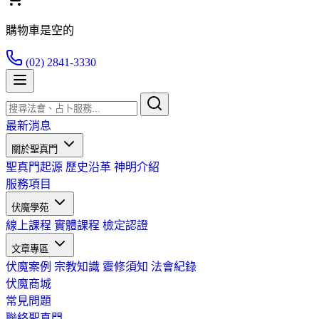
購物車是空的
(02) 2841-3330
最新消息
關於聖真門
聖真門起源
歷史沿革
神明介紹
服務項目
伏魔學苑
線上課程
實體課程
檢定認證
文章專區
伏魔案例
宗教知識
靈修須知
法會紀錄
伏魔商城
常見問題
聯絡聖真門