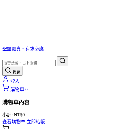
聖靈顯真・有求必應
搜尋
登入
購物車
0
購物車內容
小計:
NT$
0
查看購物車
立即結帳