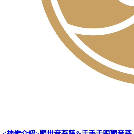
<神佛介紹>觀世音菩薩&千手千眼觀音菩