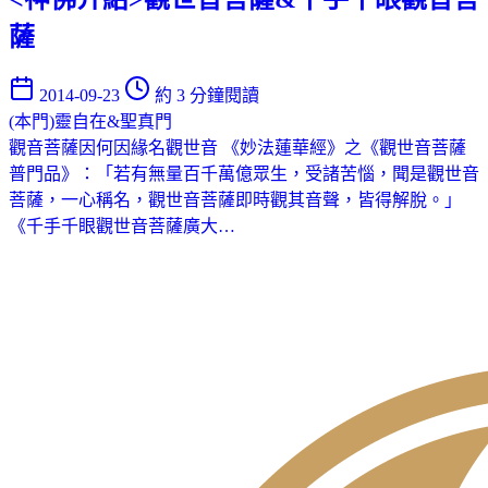
薩
2014-09-23
約 3 分鐘閱讀
(本門)靈自在&聖真門
觀音菩薩因何因緣名觀世音 《妙法蓮華經》之《觀世音菩薩
普門品》：「若有無量百千萬億眾生，受諸苦惱，聞是觀世音
菩薩，一心稱名，觀世音菩薩即時觀其音聲，皆得解脫。」
《千手千眼觀世音菩薩廣大…