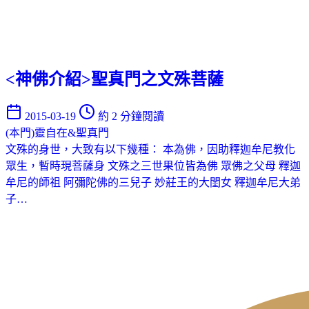
<神佛介紹>聖真門之文殊菩薩
2015-03-19
約 2 分鐘閱讀
(本門)靈自在&聖真門
文殊的身世，大致有以下幾種： 本為佛，因助釋迦牟尼教化
眾生，暫時現菩薩身 文殊之三世果位皆為佛 眾佛之父母 釋迦
牟尼的師祖 阿彌陀佛的三兒子 妙莊王的大閨女 釋迦牟尼大弟
子…