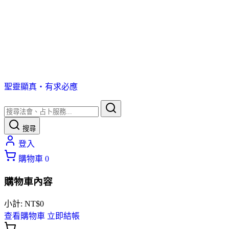
聖靈顯真・有求必應
搜尋
登入
購物車
0
購物車內容
小計:
NT$
0
查看購物車
立即結帳