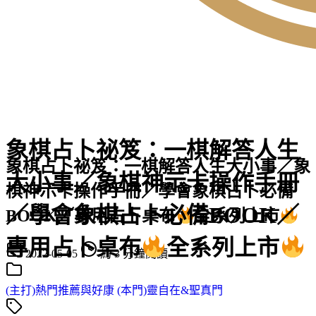
象棋占卜祕笈：一棋解答人生
象棋占卜祕笈：一棋解答人生大小事／象
大小事／象棋神示卡操作手冊
棋神示卡操作手冊／學會象棋占卜必備
／學會象棋占卜必備BOOK／
BOOK／專用占卜桌布
全系列上市
專用占卜桌布
全系列上市
2022-05-05
約 3 分鐘閱讀
(主打)熱門推薦與好康
(本門)靈自在&聖真門