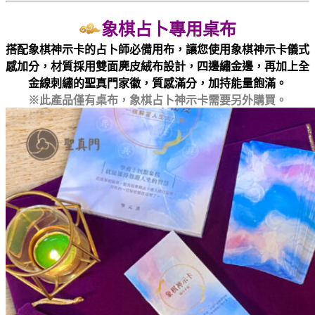
象棋占卜專用桌布
搭配象棋神示卡的占卜師必備用布，讓您使用象棋神示卡儀式
感加分，材質採用雙面麂皮絨布設計，四邊繡金邊，再加上全
金線刺繡的聖真門家徽，質感滿分，加持能量飽滿。
※此產品僅有桌布，象棋占卜神示卡需要另外購買。