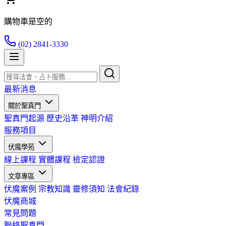
購物車是空的
(02) 2841-3330
最新消息
關於聖真門
聖真門起源
歷史沿革
神明介紹
服務項目
伏魔學苑
線上課程
實體課程
檢定認證
文章專區
伏魔案例
宗教知識
靈修須知
法會紀錄
伏魔商城
常見問題
聯絡聖真門