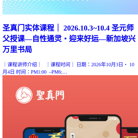
圣真门实体课程｜ 2026.10.3~10.4 圣元师
父授课—自性通灵・迎来好运—新加坡兴
万里书局
｜课程讲师介绍｜ ｜课程时间｜ 日期：2026年10月3日‧ 10
月4日 时间：PM1:00 –PM6:…