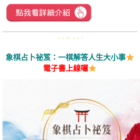
象棋占卜祕笈：一棋解答人生大小事
電子書上線囉