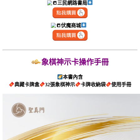
三民網路書局
伏魔商城
象棋神示卡操作手冊
本書內含
典藏卡牌盒
32張象棋神示
卡牌收納袋
使用手冊