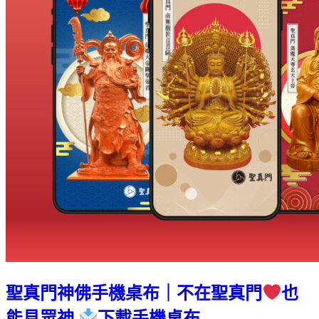
聖真門神佛手機桌布｜不在聖真門
也
能見眾神
下載手機桌布