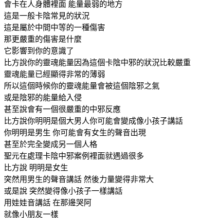
會卡在人身體裡面 能量最弱的地方
這是一般卡陰常見的狀況
這是屬於中間中等的一種傷害
那更嚴重的傷害是什麼
它影響到你的意識了
比方說你的靈魂能量因為這個卡陰中邪的狀況比較嚴重
靈魂能量已經顯得非常的薄弱
所以這個時候你的靈魂能量會被這個陰邪之氣
或是陰邪的能量給入侵
甚至說會有一個很嚴重的中邪反應
比方說你明明是個大男人你可能會變成像小孩子講話
你明明是男生 你可能會有女生的聲音出現
甚至於完全變成另一個人格
聖元在處理卡陰中邪案例裡面就遇過很多
比方說 明明是女生
突然用男生的聲音講話 然後力量變得非常大
或是說 突然變得像小孩子一樣講話
用娃娃音講話 在那邊哭阿
就像小朋友一樣