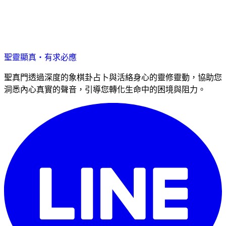
聖靈顯真・有求必應
聖真門透過深度的象棋卦占卜與活絡身心的靈修靈動，協助您
洞悉內心真實的聲音，引導您轉化生命中的困境與阻力。