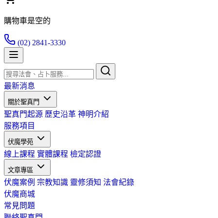
購物車是空的
(02) 2841-3330
最新消息
關於聖真門
聖真門起源
歷史沿革
神明介紹
服務項目
伏魔學苑
線上課程
實體課程
檢定認證
文章專區
伏魔案例
宗教知識
靈修須知
法會紀錄
伏魔商城
常見問題
聯絡聖真門