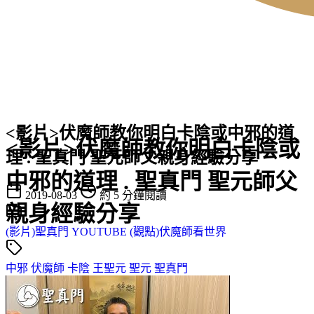
<影片>伏魔師教你明白卡陰或中邪的道
<影片>伏魔師教你明白卡陰或
理 . 聖真門 聖元師父親身經驗分享
中邪的道理 . 聖真門 聖元師父
2019-08-03
約 5 分鐘閱讀
親身經驗分享
(影片)聖真門 YOUTUBE
(觀點)伏魔師看世界
中邪
伏魔師
卡陰
王聖元
聖元
聖真門