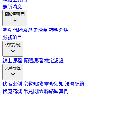
最新消息
關於聖真門
聖真門起源
歷史沿革
神明介紹
服務項目
伏魔學苑
線上課程
實體課程
檢定認證
文章專區
伏魔案例
宗教知識
靈修須知
法會紀錄
伏魔商城
常見問題
聯絡聖真門