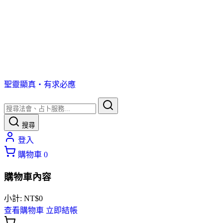
聖靈顯真・有求必應
搜尋
登入
購物車
0
購物車內容
小計:
NT$
0
查看購物車
立即結帳